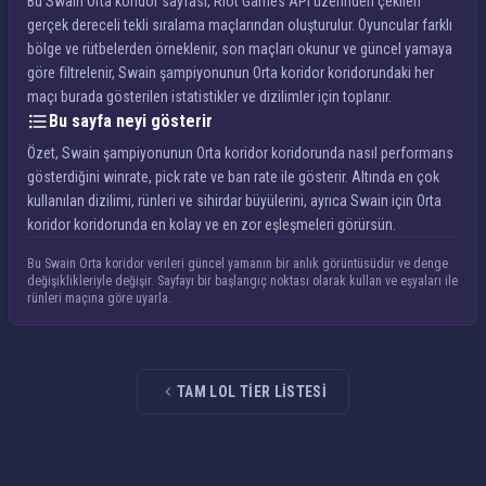
Bu Swain Orta koridor sayfası, Riot Games API üzerinden çekilen
gerçek dereceli tekli sıralama maçlarından oluşturulur. Oyuncular farklı
bölge ve rütbelerden örneklenir, son maçları okunur ve güncel yamaya
göre filtrelenir, Swain şampiyonunun Orta koridor koridorundaki her
maçı burada gösterilen istatistikler ve dizilimler için toplanır.
Bu sayfa neyi gösterir
Özet, Swain şampiyonunun Orta koridor koridorunda nasıl performans
gösterdiğini winrate, pick rate ve ban rate ile gösterir. Altında en çok
kullanılan dizilimi, rünleri ve sihirdar büyülerini, ayrıca Swain için Orta
koridor koridorunda en kolay ve en zor eşleşmeleri görürsün.
Bu Swain Orta koridor verileri güncel yamanın bir anlık görüntüsüdür ve denge
değişiklikleriyle değişir. Sayfayı bir başlangıç noktası olarak kullan ve eşyaları ile
rünleri maçına göre uyarla.
TAM LOL TIER LISTESI