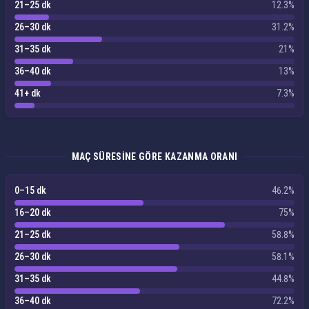
21–25 dk
12.3%
26–30 dk
31.2%
31–35 dk
21%
36–40 dk
13%
41+ dk
7.3%
MAÇ SÜRESINE GÖRE KAZANMA ORANI
0–15 dk
46.2%
16–20 dk
75%
21–25 dk
58.8%
26–30 dk
58.1%
31–35 dk
44.8%
36–40 dk
72.2%