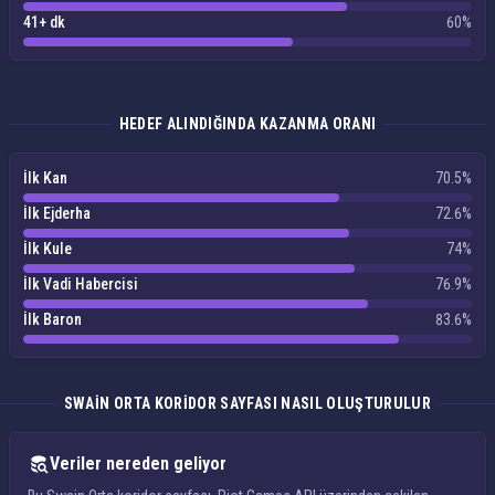
41+ dk
60%
HEDEF ALINDIĞINDA KAZANMA ORANI
İlk Kan
70.5%
İlk Ejderha
72.6%
İlk Kule
74%
İlk Vadi Habercisi
76.9%
İlk Baron
83.6%
SWAIN ORTA KORIDOR SAYFASI NASIL OLUŞTURULUR
Veriler nereden geliyor