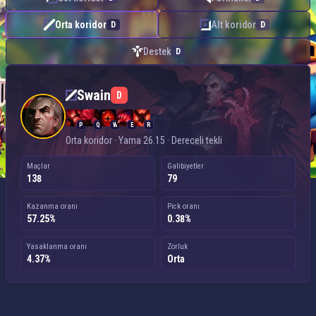
Orta koridor
Alt koridor
D
D
Destek
D
Swain — Orta koridor
Swain
D
P
Q
W
E
R
Orta koridor · Yama 26.15 · Dereceli tekli
Maçlar
Galibiyetler
138
79
Kazanma oranı
Pick oranı
57.25%
0.38%
Yasaklanma oranı
Zorluk
4.37%
Orta