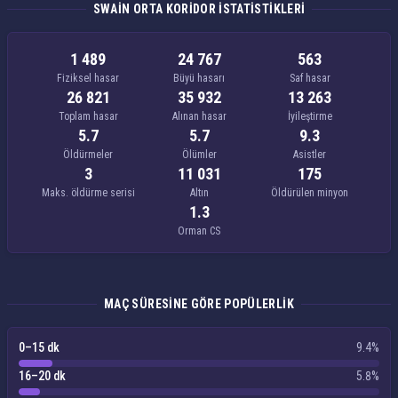
SWAIN ORTA KORIDOR ISTATISTIKLERI
1 489
24 767
563
Fiziksel hasar
Büyü hasarı
Saf hasar
26 821
35 932
13 263
Toplam hasar
Alınan hasar
İyileştirme
5.7
5.7
9.3
Öldürmeler
Ölümler
Asistler
3
11 031
175
Maks. öldürme serisi
Altın
Öldürülen minyon
1.3
Orman CS
MAÇ SÜRESINE GÖRE POPÜLERLIK
0–15 dk
9.4%
16–20 dk
5.8%