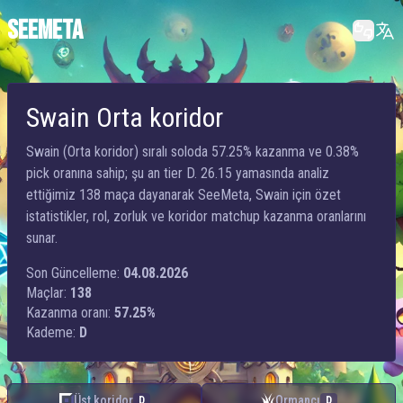
SEEMETA
Swain Orta koridor
Swain (Orta koridor) sıralı soloda 57.25% kazanma ve 0.38%
pick oranına sahip; şu an tier D. 26.15 yamasında analiz
ettiğimiz 138 maça dayanarak SeeMeta, Swain için özet
istatistikler, rol, zorluk ve koridor matchup kazanma oranlarını
sunar.
Son Güncelleme:
04.08.2026
Maçlar:
138
Kazanma oranı:
57.25%
Kademe:
D
Üst koridor
Ormancı
D
D