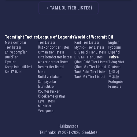
TAM LOL TIER LISTESI
Teamfight Tactics
League of Legends
World of Warcraft
Dil
Meta comp'lar
Tier Listesi
Raid Tier Listesi
English
Tier listesi
Üst koridor tier listesi
Mythic+ Tier Listesi
Русский
En iyi comp'lar
Orman tier listesi
DPS Raid Tier Listesi
Español
Build'ler
Orta koridor tier listesi
DPS M+ Tier Listesi
Türkçe
Eşyalar
Alt koridor tier listesi
Şifacı Raid Tier Listesi
Tiếng Việt
Comp istatistikleri
Destek tier listesi
Şifacı M+ Tier Listesi
Deutsch
Set 17 özeti
Meta
Tank Raid Tier Listesi
한국어
Build veritabanı
Tank M+ Tier Listesi
日本語
Şampiyonlar
Português
İstatistikler
Français
Counter Picker
Ölçekleme grafiği
Eşya listesi
Mühürler
Yeni yama
Hakkımızda
Telif hakkı © 2021-2026. SeeMeta