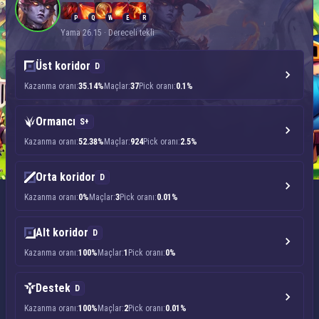
P
Q
W
E
R
Yama 26.15 · Dereceli tekli
Üst koridor
D
Kazanma oranı:
35.14%
Maçlar:
37
Pick oranı:
0.1%
Ormancı
S+
Kazanma oranı:
52.38%
Maçlar:
924
Pick oranı:
2.5%
Orta koridor
D
Kazanma oranı:
0%
Maçlar:
3
Pick oranı:
0.01%
Alt koridor
D
Kazanma oranı:
100%
Maçlar:
1
Pick oranı:
0%
Destek
D
Kazanma oranı:
100%
Maçlar:
2
Pick oranı:
0.01%