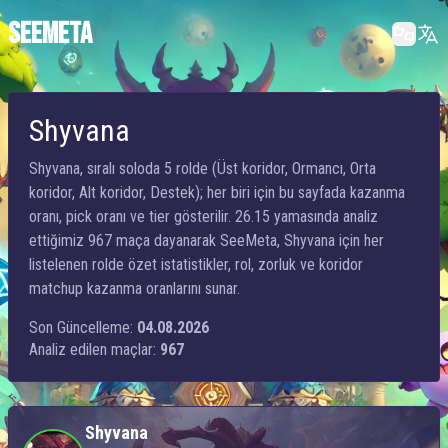
SEEMETA
Shyvana
Shyvana, sıralı soloda 5 rolde (Üst koridor, Ormancı, Orta
koridor, Alt koridor, Destek); her biri için bu sayfada kazanma
oranı, pick oranı ve tier gösterilir. 26.15 yamasında analiz
ettiğimiz 967 maça dayanarak SeeMeta, Shyvana için her
listelenen rolde özet istatistikler, rol, zorluk ve koridor
matchup kazanma oranlarını sunar.
Son Güncelleme:
04.08.2026
Analiz edilen maçlar:
967
Shyvana