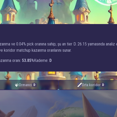
anma ve 0.04% pick oranına sahip; şu an tier D. 26.15 yamasında anali
k ve koridor matchup kazanma oranlarını sunar.
zanma oranı:
53.85%
Kademe:
D
Ormancı
Orta koridor
D
D