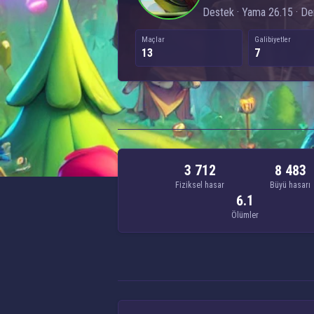
Destek · Yama 26.15 · Der
Maçlar
Galibiyetler
13
7
3 712
8 483
Fiziksel hasar
Büyü hasarı
6.1
Ölümler