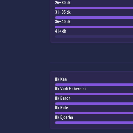
26–30 dk
31–35 dk
36–40 dk
41+ dk
İlk Kan
İlk Vadi Habercisi
İlk Baron
İlk Kule
İlk Ejderha