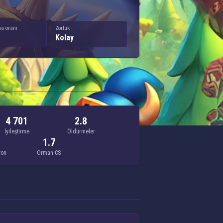
a oranı
Zorluk
Kolay
4 701
2.8
İyileştirme
Öldürmeler
1.7
yon
Orman CS