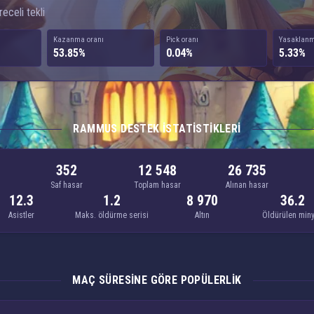
eceli tekli
Kazanma oranı
Pick oranı
Yasaklanm
53.85%
0.04%
5.33%
RAMMUS DESTEK ISTATISTIKLERI
352
12 548
26 735
Saf hasar
Toplam hasar
Alınan hasar
12.3
1.2
8 970
36.2
Asistler
Maks. öldürme serisi
Altın
Öldürülen min
MAÇ SÜRESINE GÖRE POPÜLERLIK