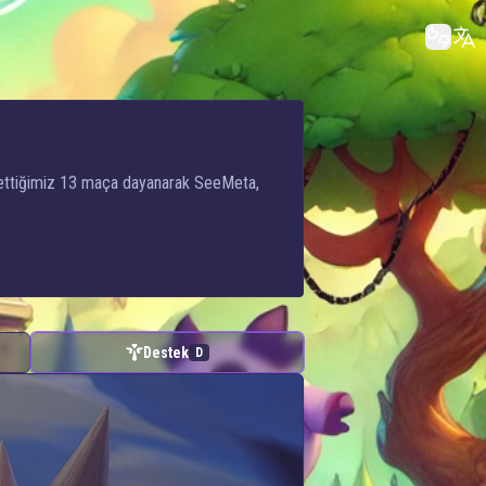
z ettiğimiz 13 maça dayanarak SeeMeta,
Destek
D