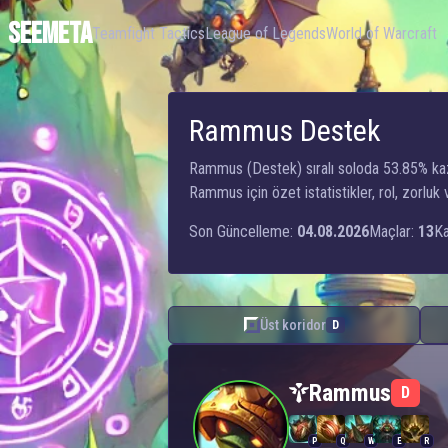
SEEMETA
Teamfight Tactics
League of Legends
World of Warcraft
Rammus Destek
Rammus (Destek) sıralı soloda 53.85% kaz
Rammus için özet istatistikler, rol, zorlu
Son Güncelleme:
04.08.2026
Maçlar:
13
Ka
Üst koridor
D
Rammus — Destek
Rammus
D
P
Q
W
E
R