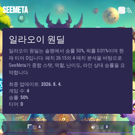
SEEMETA
일라오이 원딜
일라오이 원딜는 솔랭에서 승률 50%, 픽률 0.01%이며 현
재 티어 D입니다. 패치 26.15의 4 매치 분석을 바탕으로
SeeMeta가 종합 스탯, 역할, 난이도, 라인 상대 승률을 요
약합니다.
최종 업데이트:
2026. 8. 4.
게임 수:
4
승률:
50%
티어:
D
탑
정글
A
D