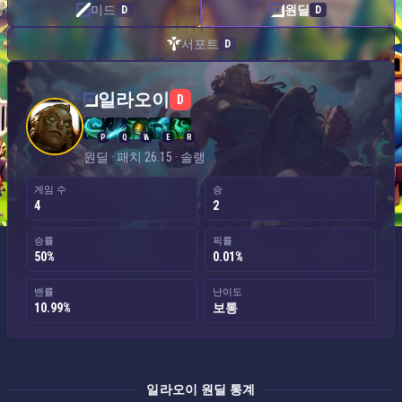
미드
원딜
D
D
서포트
D
일라오이 — 원딜
일라오이
D
P
Q
W
E
R
원딜 · 패치 26.15 · 솔랭
게임 수
승
4
2
승률
픽률
50%
0.01%
밴률
난이도
10.99%
보통
일라오이 원딜 통계