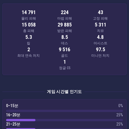
14 791
224
43
물리 피해
마법 피해
고정 피해
15 058
29 885
5 311
총 피해
받은 피해
치유
5.3
8.5
4.8
킬
데스
어시스트
2
9 516
97.5
최대 연속 처치
골드
미니언 처치
1
정글 CS
게임 시간별 인기도
0–15분
0%
16–20분
25%
21–25분
25%