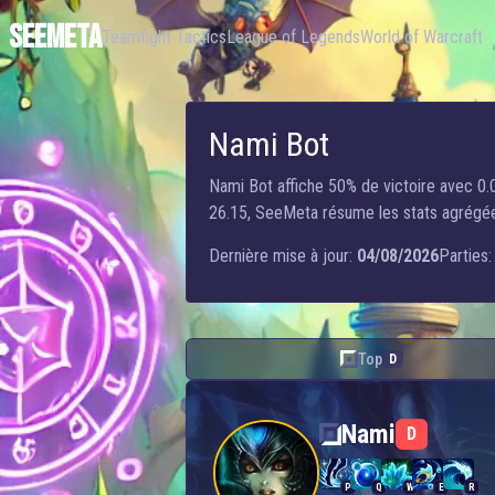
SEEMETA
Teamfight Tactics
League of Legends
World of Warcraft
Nami Bot
Nami Bot affiche 50% de victoire avec 0.0
26.15, SeeMeta résume les stats agrégées,
Dernière mise à jour:
04/08/2026
Parties:
Top
D
Nami — Bot
Nami
D
P
Q
W
E
R