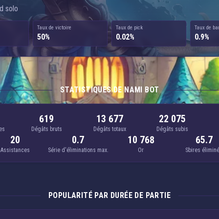
d solo
Taux de victoire
Taux de pick
Taux de ba
50%
0.02%
0.9%
STATISTIQUES DE NAMI BOT
619
13 677
22 075
es
Dégâts bruts
Dégâts totaux
Dégâts subis
20
0.7
10 768
65.7
Assistances
Série d'éliminations max.
Or
Sbires élimin
POPULARITÉ PAR DURÉE DE PARTIE