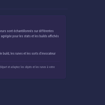
oueurs sont échantillonnés sur différentes
t agrégée pour les stats et les builds affichés
build, les runes et les sorts d'invocateur
part et adaptez les objets et les runes à votre