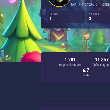
Bot · Patch 26.15 · Ranke
Parties
Victoires
6
3
1 201
11 857
Dégâts physiques
Dégâts magiqu
6.7
Morts