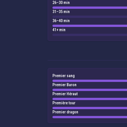
26–30 min
31–35 min
36–40 min
41+ min
Premier sang
Premier Baron
Premier Héraut
Première tour
Premier dragon