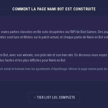
COMMENT LA PAGE NAMI BOT EST CONSTRUITE
e vraies parties classées en file solo récupérées via l'API de Riot Games. Des j
ntes sont lues et filtrées sur le patch actuel, et chaque partie de Nami en Bot es
t, avec son winrate, son pick rate et son ban rate. En dessous vous voyez le 
lus faciles et les plus difficiles pour Nami en Bot.
 actuel et évoluent avec les ajustements d'équilibrage. Utilisez la page comme point de dé
TIER LIST LOL COMPLÈTE