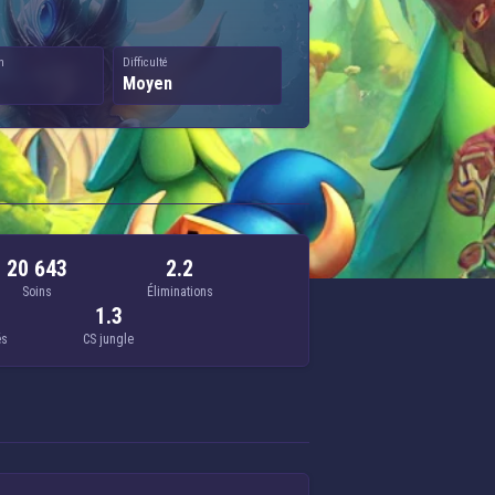
n
Difficulté
Moyen
20 643
2.2
Soins
Éliminations
1.3
és
CS jungle