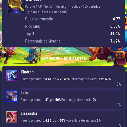
Parche 17.8 · Set 17 ·
Teamfight Tactics
·
105 partidas
"¿Y para qué iba a estar aquí?".
Puesto promedio:
4.77
Pick rate:
0.05%
Top 4:
41.9%
Porcentaje de victoria:
7.62%
CAMPEONES CON SARTÉN
Kindred
Puesto promedio:
3.43
Top 4:
71.43%
Porcentaje de victoria:
28.57%
0%
Lulu
Puesto promedio:
4
Top 4:
50%
Porcentaje de victoria:
0%
0%
Lissandra
Puesto promedio:
4.80
Top 4:
60%
Porcentaje de victoria:
0%
0%