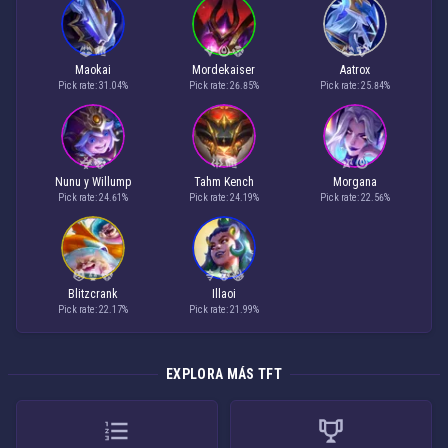
Maokai
Mordekaiser
Aatrox
Pick rate: 31.04%
Pick rate: 26.85%
Pick rate: 25.84%
Nunu y Willump
Tahm Kench
Morgana
Pick rate: 24.61%
Pick rate: 24.19%
Pick rate: 22.56%
Blitzcrank
Illaoi
Pick rate: 22.17%
Pick rate: 21.99%
EXPLORA MÁS TFT