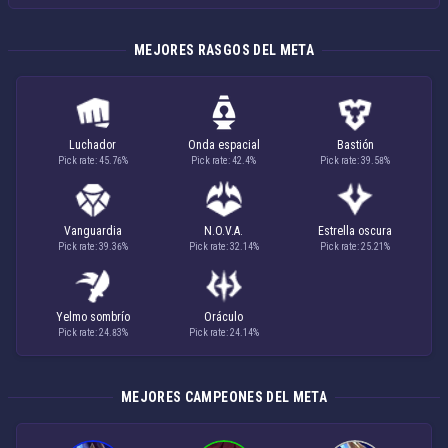
MEJORES RASGOS DEL META
Luchador
Onda espacial
Bastión
Pick rate: 45.76%
Pick rate: 42.4%
Pick rate: 39.58%
Vanguardia
N.O.V.A.
Estrella oscura
Pick rate: 39.36%
Pick rate: 32.14%
Pick rate: 25.21%
Yelmo sombrío
Oráculo
Pick rate: 24.83%
Pick rate: 24.14%
MEJORES CAMPEONES DEL META