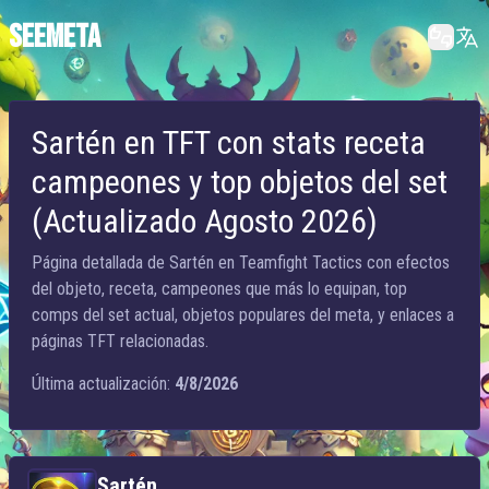
SEEMETA
Sartén en TFT con stats receta
campeones y top objetos del set
(Actualizado Agosto 2026)
Página detallada de Sartén en Teamfight Tactics con efectos
del objeto, receta, campeones que más lo equipan, top
comps del set actual, objetos populares del meta, y enlaces a
páginas TFT relacionadas.
Última actualización:
4/8/2026
Sartén
Sartén