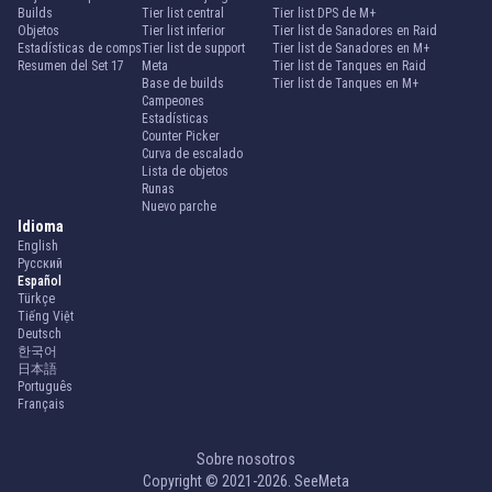
Builds
Tier list central
Tier list DPS de M+
Objetos
Tier list inferior
Tier list de Sanadores en Raid
Estadísticas de comps
Tier list de support
Tier list de Sanadores en M+
Resumen del Set 17
Meta
Tier list de Tanques en Raid
Base de builds
Tier list de Tanques en M+
Campeones
Estadísticas
Counter Picker
Curva de escalado
Lista de objetos
Runas
Nuevo parche
Idioma
English
Русский
Español
Türkçe
Tiếng Việt
Deutsch
한국어
日本語
Português
Français
Sobre nosotros
Copyright © 2021-2026. SeeMeta