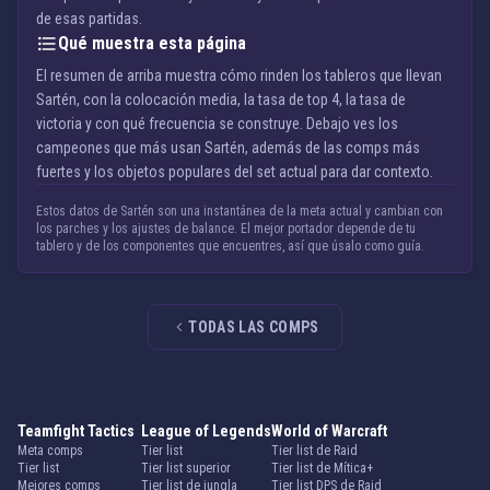
de esas partidas.
Qué muestra esta página
El resumen de arriba muestra cómo rinden los tableros que llevan
Sartén, con la colocación media, la tasa de top 4, la tasa de
victoria y con qué frecuencia se construye. Debajo ves los
campeones que más usan Sartén, además de las comps más
fuertes y los objetos populares del set actual para dar contexto.
Estos datos de Sartén son una instantánea de la meta actual y cambian con
los parches y los ajustes de balance. El mejor portador depende de tu
tablero y de los componentes que encuentres, así que úsalo como guía.
TODAS LAS COMPS
Teamfight Tactics
League of Legends
World of Warcraft
Meta comps
Tier list
Tier list de Raid
Tier list
Tier list superior
Tier list de Mítica+
Mejores comps
Tier list de jungla
Tier list DPS de Raid