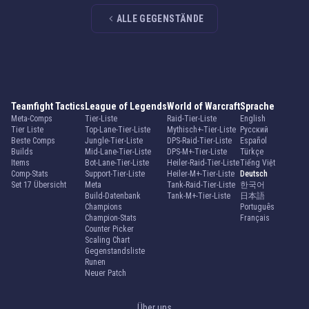
ALLE GEGENSTÄNDE
Teamfight Tactics
League of Legends
World of Warcraft
Sprache
Meta-Comps
Tier-Liste
Raid-Tier-Liste
English
Tier Liste
Top-Lane-Tier-Liste
Mythisch+-Tier-Liste
Русский
Beste Comps
Jungle-Tier-Liste
DPS-Raid-Tier-Liste
Español
Builds
Mid-Lane-Tier-Liste
DPS-M+-Tier-Liste
Türkçe
Items
Bot-Lane-Tier-Liste
Heiler-Raid-Tier-Liste
Tiếng Việt
Comp-Stats
Support-Tier-Liste
Heiler-M+-Tier-Liste
Deutsch
Set 17 Übersicht
Meta
Tank-Raid-Tier-Liste
한국어
Build-Datenbank
Tank-M+-Tier-Liste
日本語
Champions
Português
Champion-Stats
Français
Counter Picker
Scaling Chart
Gegenstandsliste
Runen
Neuer Patch
Über uns