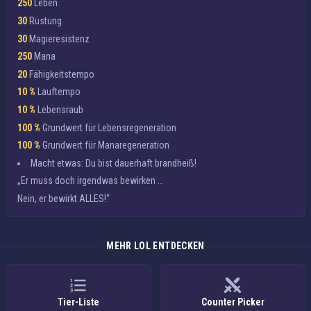
250
Leben
30
Rüstung
30
Magieresistenz
250
Mana
20
Fähigkeitstempo
10 %
Lauftempo
10 %
Lebensraub
100 %
Grundwert für Lebensregeneration
100 %
Grundwert für Manaregeneration
Macht etwas:
Du bist dauerhaft brandheiß!
„Er muss doch irgendwas bewirken …
Nein, er bewirkt ALLES!“
MEHR LOL ENTDECKEN
Tier-Liste
Counter Picker