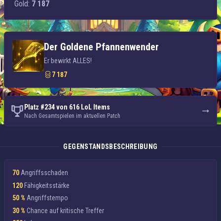
Gold:
7 187
Der Goldene Pfannenwender
Er bewirkt ALLES!
7 187
Platz #234 von 616 LoL Items
Nach Gesamtspielen im aktuellen Patch
GEGENSTANDSBESCHREIBUNG
70
Angriffsschaden
120
Fähigkeitsstärke
50 %
Angriffstempo
30 %
Chance auf kritische Treffer