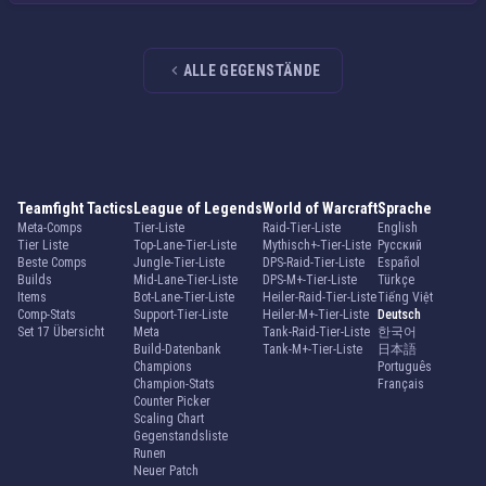
ALLE GEGENSTÄNDE
Teamfight Tactics
League of Legends
World of Warcraft
Sprache
Meta-Comps
Tier-Liste
Raid-Tier-Liste
English
Tier Liste
Top-Lane-Tier-Liste
Mythisch+-Tier-Liste
Русский
Beste Comps
Jungle-Tier-Liste
DPS-Raid-Tier-Liste
Español
Builds
Mid-Lane-Tier-Liste
DPS-M+-Tier-Liste
Türkçe
Items
Bot-Lane-Tier-Liste
Heiler-Raid-Tier-Liste
Tiếng Việt
Comp-Stats
Support-Tier-Liste
Heiler-M+-Tier-Liste
Deutsch
Set 17 Übersicht
Meta
Tank-Raid-Tier-Liste
한국어
Build-Datenbank
Tank-M+-Tier-Liste
日本語
Champions
Português
Champion-Stats
Français
Counter Picker
Scaling Chart
Gegenstandsliste
Runen
Neuer Patch