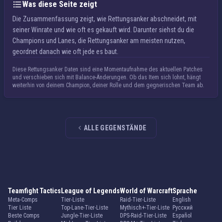
Was diese Seite zeigt
Die Zusammenfassung zeigt, wie Rettungsanker abschneidet, mit
seiner Winrate und wie oft es gekauft wird. Darunter siehst du die
Champions und Lanes, die Rettungsanker am meisten nutzen,
geordnet danach wie oft jede es baut.
Diese Rettungsanker Daten sind eine Momentaufnahme des aktuellen Patches
und verschieben sich mit Balance-Änderungen. Ob das Item sich lohnt, hängt
weiterhin von deinem Champion, deiner Rolle und dem gegnerischen Team ab.
ALLE GEGENSTÄNDE
Teamfight Tactics
League of Legends
World of Warcraft
Sprache
Meta-Comps
Tier-Liste
Raid-Tier-Liste
English
Tier Liste
Top-Lane-Tier-Liste
Mythisch+-Tier-Liste
Русский
Beste Comps
Jungle-Tier-Liste
DPS-Raid-Tier-Liste
Español