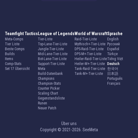
Teamfight Tactics
League of Legends
World of Warcraft
Sprache
Meta-Comps
Tier-Liste
Raid-Tier-Liste
English
Tier Liste
Top-Lane-Tier-Liste
Mythisch+-Tier-Liste
Русский
Beste Comps
Jungle-Tier-Liste
DPS-Raid-Tier-Liste
Español
Builds
Mid-Lane-Tier-Liste
DPS-M+-Tier-Liste
Türkçe
Items
Bot-Lane-Tier-Liste
Heiler-Raid-Tier-Liste
Tiếng Việt
Comp-Stats
Support-Tier-Liste
Heiler-M+-Tier-Liste
Deutsch
Set 17 Übersicht
Meta
Tank-Raid-Tier-Liste
한국어
Build-Datenbank
Tank-M+-Tier-Liste
日本語
Champions
Português
Champion-Stats
Français
Counter Picker
Scaling Chart
Gegenstandsliste
Runen
Neuer Patch
Über uns
Copyright © 2021-2026. SeeMeta