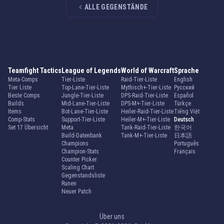
ALLE GEGENSTÄNDE
Teamfight Tactics
League of Legends
World of Warcraft
Sprache
Meta-Comps
Tier-Liste
Raid-Tier-Liste
English
Tier Liste
Top-Lane-Tier-Liste
Mythisch+-Tier-Liste
Русский
Beste Comps
Jungle-Tier-Liste
DPS-Raid-Tier-Liste
Español
Builds
Mid-Lane-Tier-Liste
DPS-M+-Tier-Liste
Türkçe
Items
Bot-Lane-Tier-Liste
Heiler-Raid-Tier-Liste
Tiếng Việt
Comp-Stats
Support-Tier-Liste
Heiler-M+-Tier-Liste
Deutsch
Set 17 Übersicht
Meta
Tank-Raid-Tier-Liste
한국어
Build-Datenbank
Tank-M+-Tier-Liste
日本語
Champions
Português
Champion-Stats
Français
Counter Picker
Scaling Chart
Gegenstandsliste
Runen
Neuer Patch
Über uns