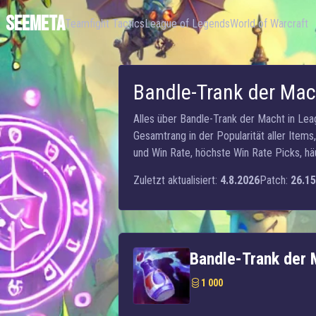
SEEMETA
Teamfight Tactics
League of Legends
World of Warcraft
Bandle-Trank der Ma
Alles über Bandle-Trank der Macht in Lea
Gesamtrang in der Popularität aller Item
und Win Rate, höchste Win Rate Picks, h
Zuletzt aktualisiert:
4.8.2026
Patch:
26.15
Bandle-Trank der 
1 000