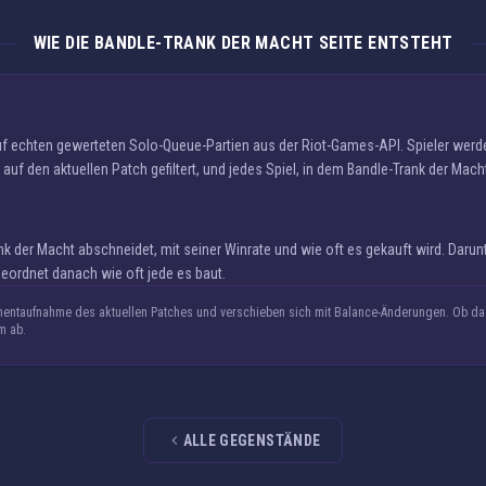
WIE DIE BANDLE-TRANK DER MACHT SEITE ENTSTEHT
auf echten gewerteten Solo-Queue-Partien aus der Riot-Games-API. Spieler we
auf den aktuellen Patch gefiltert, und jedes Spiel, in dem Bandle-Trank der Mach
 der Macht abschneidet, mit seiner Winrate und wie oft es gekauft wird. Darun
eordnet danach wie oft jede es baut.
entaufnahme des aktuellen Patches und verschieben sich mit Balance-Änderungen. Ob das 
m ab.
ALLE GEGENSTÄNDE