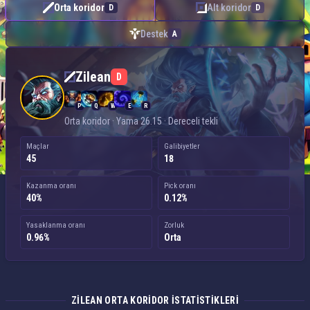
Orta koridor
Alt koridor
D
D
Destek
A
Zilean — Orta koridor
Zilean
D
P
Q
W
E
R
Orta koridor · Yama 26.15 · Dereceli tekli
Maçlar
Galibiyetler
45
18
Kazanma oranı
Pick oranı
40%
0.12%
Yasaklanma oranı
Zorluk
0.96%
Orta
ZILEAN ORTA KORIDOR ISTATISTIKLERI