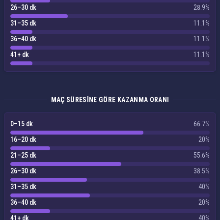
26–30 dk
28.9%
31–35 dk
11.1%
36–40 dk
11.1%
41+ dk
11.1%
MAÇ SÜRESINE GÖRE KAZANMA ORANI
0–15 dk
66.7%
16–20 dk
20%
21–25 dk
55.6%
26–30 dk
38.5%
31–35 dk
40%
36–40 dk
20%
41+ dk
40%