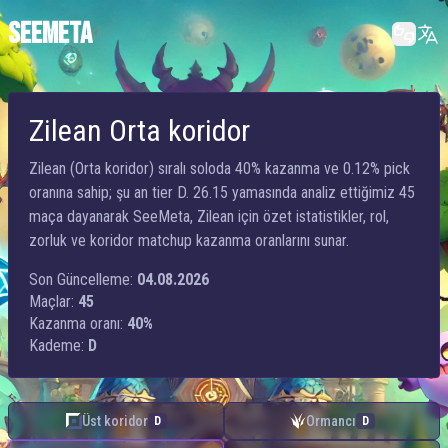
SEEMETA
Zilean Orta koridor
Zilean (Orta koridor) sıralı soloda 40% kazanma ve 0.12% pick
oranına sahip; şu an tier D. 26.15 yamasında analiz ettiğimiz 45
maça dayanarak SeeMeta, Zilean için özet istatistikler, rol,
zorluk ve koridor matchup kazanma oranlarını sunar.
Son Güncelleme:
04.08.2026
Maçlar:
45
Kazanma oranı:
40%
Kademe:
D
Üst koridor
Ormancı
D
D