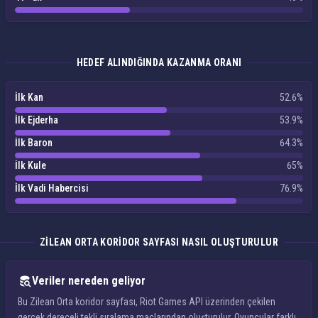
HEDEF ALINDIĞINDA KAZANMA ORANI
İlk Kan
52.6%
İlk Ejderha
53.9%
İlk Baron
64.3%
İlk Kule
65%
İlk Vadi Habercisi
76.9%
ZILEAN ORTA KORIDOR SAYFASI NASIL OLUŞTURULUR
Veriler nereden geliyor
Bu Zilean Orta koridor sayfası, Riot Games API üzerinden çekilen
gerçek dereceli tekli sıralama maçlarından oluşturulur. Oyuncular farklı