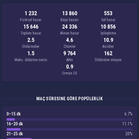
1 232
13 860
553
Fiziksel hasar
Büyü hasarı
Saf hasar
15 646
24 336
10 856
Toplam hasar
Alınan hasar
İyileştirme
2.5
4.6
10.9
Öldürmeler
Ölümler
Asistler
1.5
9 764
162
Maks. öldürme serisi
Altın
Öldürülen minyon
0.9
Orman CS
MAÇ SÜRESINE GÖRE POPÜLERLIK
0–15 dk
6.7%
16–20 dk
11.1%
21–25 dk
20%