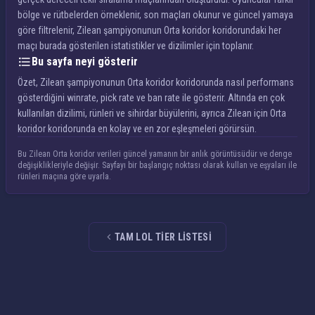
bölge ve rütbelerden örneklenir, son maçları okunur ve güncel yamaya
göre filtrelenir, Zilean şampiyonunun Orta koridor koridorundaki her
maçı burada gösterilen istatistikler ve dizilimler için toplanır.
Bu sayfa neyi gösterir
Özet, Zilean şampiyonunun Orta koridor koridorunda nasıl performans
gösterdiğini winrate, pick rate ve ban rate ile gösterir. Altında en çok
kullanılan dizilimi, rünleri ve sihirdar büyülerini, ayrıca Zilean için Orta
koridor koridorunda en kolay ve en zor eşleşmeleri görürsün.
Bu Zilean Orta koridor verileri güncel yamanın bir anlık görüntüsüdür ve denge
değişiklikleriyle değişir. Sayfayı bir başlangıç noktası olarak kullan ve eşyaları ile
rünleri maçına göre uyarla.
TAM LOL TIER LISTESI