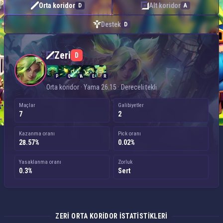
Orta koridor
Alt koridor
D
A
Destek
D
Zeri — Orta koridor
Zeri
D
P
Q
W
E
R
Orta koridor · Yama 26.15 · Dereceli tekli
Maçlar
Galibiyetler
7
2
Kazanma oranı
Pick oranı
28.57%
0.02%
Yasaklanma oranı
Zorluk
0.3%
Sert
ZERI ORTA KORIDOR ISTATISTIKLERI