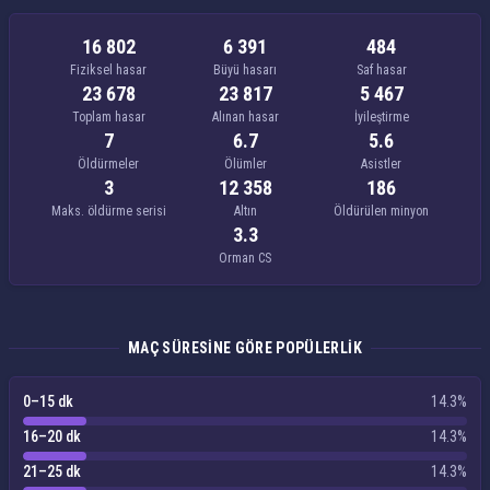
16 802
6 391
484
Fiziksel hasar
Büyü hasarı
Saf hasar
23 678
23 817
5 467
Toplam hasar
Alınan hasar
İyileştirme
7
6.7
5.6
Öldürmeler
Ölümler
Asistler
3
12 358
186
Maks. öldürme serisi
Altın
Öldürülen minyon
3.3
Orman CS
MAÇ SÜRESINE GÖRE POPÜLERLIK
0–15 dk
14.3%
16–20 dk
14.3%
21–25 dk
14.3%