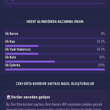
HEDEF ALINDIĞINDA KAZANMA ORANI
İlk Baron
0%
İlk Kan
33.3%
İlk Vadi Habercisi
33.3%
İlk Kule
50%
İlk Ejderha
100%
ZERI ORTA KORIDOR SAYFASI NASIL OLUŞTURULUR
Veriler nereden geliyor
Bu Zeri Orta koridor sayfası, Riot Games API üzerinden çekilen gerçek
dereceli tekli sıralama maçlarından oluşturulur. Oyuncular farklı bölge