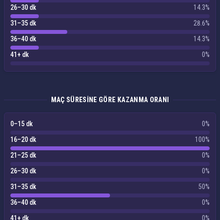
26–30 dk
14.3%
31–35 dk
28.6%
36–40 dk
14.3%
41+ dk
0%
MAÇ SÜRESINE GÖRE KAZANMA ORANI
0–15 dk
0%
16–20 dk
100%
21–25 dk
0%
26–30 dk
0%
31–35 dk
50%
36–40 dk
0%
41+ dk
0%