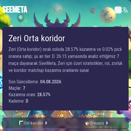
SEEMETA
Zeri Orta koridor
Zeri (Orta koridor) sıralı soloda 28.57% kazanma ve 0.02% pick
oranına sahip; şu an tier D. 26.15 yamasında analiz ettiğimiz 7
maça dayanarak SeeMeta, Zeri için özet istatistikler, rol, zorluk
ve koridor matchup kazanma oranlarını sunar.
Son Güncelleme:
04.08.2026
Maçlar:
7
Kazanma oranı:
28.57%
Kademe:
D
Üst koridor
Ormancı
D
D