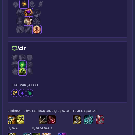
Azim
STAT PARÇALARI
SIHIRDAR BÜYÜLERI
BAŞLANGIÇ EŞYALARI
TEMEL EŞYALAR
EŞYA 4
EŞYA 5
EŞYA 6