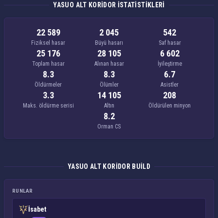
YASUO ALT KORIDOR ISTATISTIKLERI
22 589
2 045
542
Fiziksel hasar
Büyü hasarı
Saf hasar
25 176
28 105
6 602
Toplam hasar
Alınan hasar
İyileştirme
8.3
8.3
6.7
Öldürmeler
Ölümler
Asistler
3.3
14 105
208
Maks. öldürme serisi
Altın
Öldürülen minyon
8.2
Orman CS
YASUO ALT KORIDOR BUILD
RUNLAR
İsabet