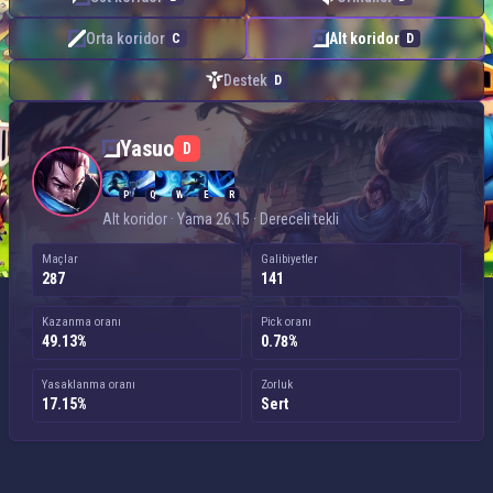
Orta koridor
Alt koridor
C
D
Destek
D
Yasuo — Alt koridor
Yasuo
D
P
Q
W
E
R
Alt koridor · Yama 26.15 · Dereceli tekli
Maçlar
Galibiyetler
287
141
Kazanma oranı
Pick oranı
49.13%
0.78%
Yasaklanma oranı
Zorluk
17.15%
Sert