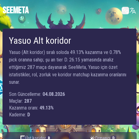
SEEMETA
Yasuo Alt koridor
Yasuo (Alt koridor) sıralı soloda 49.13% kazanma ve 0.78%
pick oranına sahip; şu an tier D. 26.15 yamasında analiz
ettiğimiz 287 maça dayanarak SeeMeta, Yasuo için özet
istatistikler, rol, zorluk ve koridor matchup kazanma oranlarını
sunar.
Son Güncelleme:
04.08.2026
Maçlar:
287
Kazanma oranı:
49.13%
Kademe:
D
Üst koridor
Ormancı
B
D