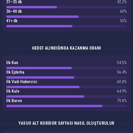
31–35 dk
42.2%
36–40 dk
60%
41+ dk
55%
HEDEF ALINDIĞINDA KAZANMA ORANI
İlk Kan
54.5%
İlk Ejderha
56.4%
İlk Vadi Habercisi
60.8%
İlk Kule
64.9%
İlk Baron
79.8%
YASUO ALT KORIDOR SAYFASI NASIL OLUŞTURULUR