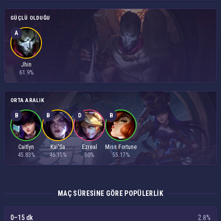
GÜÇLÜ OLDUĞU
A
Jhin
61.9%
ORTA ARALIK
B
B
D
B
Caitlyn
Kai'Sa
Ezreal
Miss Fortune
45.83%
46.15%
50%
55.17%
MAÇ SÜRESINE GÖRE POPÜLERLIK
0–15 dk
2.8%