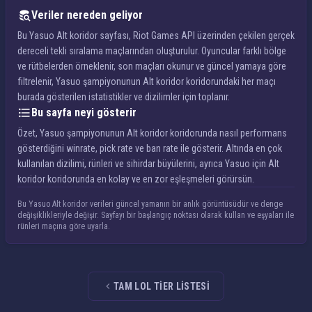
Veriler nereden geliyor
Bu Yasuo Alt koridor sayfası, Riot Games API üzerinden çekilen gerçek
dereceli tekli sıralama maçlarından oluşturulur. Oyuncular farklı bölge
ve rütbelerden örneklenir, son maçları okunur ve güncel yamaya göre
filtrelenir, Yasuo şampiyonunun Alt koridor koridorundaki her maçı
burada gösterilen istatistikler ve dizilimler için toplanır.
Bu sayfa neyi gösterir
Özet, Yasuo şampiyonunun Alt koridor koridorunda nasıl performans
gösterdiğini winrate, pick rate ve ban rate ile gösterir. Altında en çok
kullanılan dizilimi, rünleri ve sihirdar büyülerini, ayrıca Yasuo için Alt
koridor koridorunda en kolay ve en zor eşleşmeleri görürsün.
Bu Yasuo Alt koridor verileri güncel yamanın bir anlık görüntüsüdür ve denge
değişiklikleriyle değişir. Sayfayı bir başlangıç noktası olarak kullan ve eşyaları ile
rünleri maçına göre uyarla.
TAM LOL TIER LISTESI