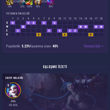
VEYA
VEYA
78%
22%
100%
50%
50%
YETENEK ÖNCELIĞI
1
2
3
4
5
6
7
8
9
10
11
12
13
14
15
16
17
18
Q
Q
Q
Q
Q
Q
W
W
W
W
W
W
E
E
E
E
E
E
R
R
R
R
Popülerlik:
5.23%
Kazanma oranı:
40%
Tümünü Gör
EŞLEŞME ÖZETI
ZAYIF KALDIĞI
S
Jinx
38.46%