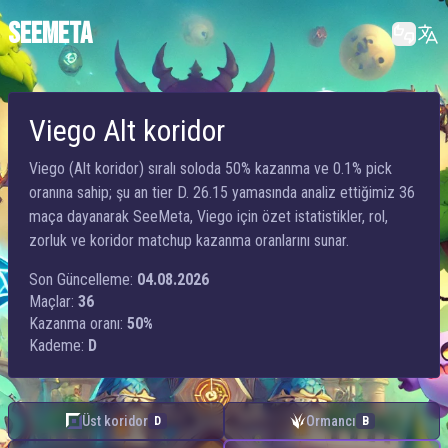
SEEMETA
Viego Alt koridor
Viego (Alt koridor) sıralı soloda 50% kazanma ve 0.1% pick
oranına sahip; şu an tier D. 26.15 yamasında analiz ettiğimiz 36
maça dayanarak SeeMeta, Viego için özet istatistikler, rol,
zorluk ve koridor matchup kazanma oranlarını sunar.
Son Güncelleme:
04.08.2026
Maçlar:
36
Kazanma oranı:
50%
Kademe:
D
Üst koridor
Ormancı
D
B