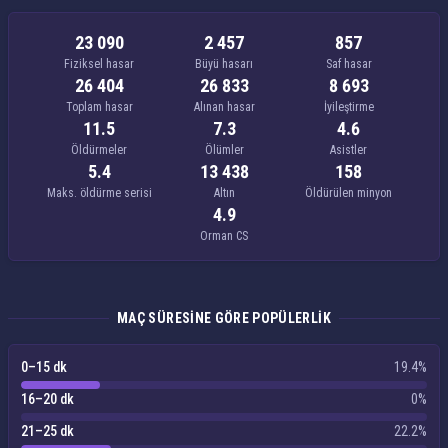
23 090
2 457
857
Fiziksel hasar
Büyü hasarı
Saf hasar
26 404
26 833
8 693
Toplam hasar
Alınan hasar
İyileştirme
11.5
7.3
4.6
Öldürmeler
Ölümler
Asistler
5.4
13 438
158
Maks. öldürme serisi
Altın
Öldürülen minyon
4.9
Orman CS
MAÇ SÜRESINE GÖRE POPÜLERLIK
0–15 dk
19.4%
16–20 dk
0%
21–25 dk
22.2%