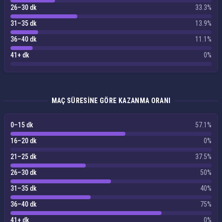
26–30 dk
33.3%
31–35 dk
13.9%
36–40 dk
11.1%
41+ dk
0%
MAÇ SÜRESINE GÖRE KAZANMA ORANI
0–15 dk
57.1%
16–20 dk
0%
21–25 dk
37.5%
26–30 dk
50%
31–35 dk
40%
36–40 dk
75%
41+ dk
0%