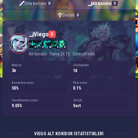
Orta koridor
Alt koridor
D
D
Destek
D
Viego — Alt koridor
Viego
D
P
Q
W
E
R
Alt koridor · Yama 26.15 · Dereceli tekli
Maçlar
Galibiyetler
36
18
Kazanma oranı
Pick oranı
50%
0.1%
Yasaklanma oranı
Zorluk
9.05%
Sert
VIEGO ALT KORIDOR ISTATISTIKLERI