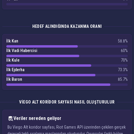
HEDEF ALINDIĞINDA KAZANMA ORANI
İlk Kan
58.8%
İlk Vadi Habercisi
60%
İlk Kule
70%
İlk Ejderha
73.3%
İlk Baron
85.7%
VIEGO ALT KORIDOR SAYFASI NASIL OLUŞTURULUR
Veriler nereden geliyor
Bu Viego Alt koridor sayfası, Riot Games API üzerinden çekilen gerçek
dereceli tekli sıralama maçlarından oluşturulur. Oyuncular farklı bölge