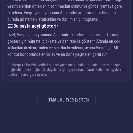
ve rütbelerden örneklenir, son maçları okunur ve güncel yamaya göre
filtrelenir, Viego şampiyonunun Alt koridor koridorundaki her maçı
burada gösterilen istatistikler ve dizilimler için toplanır.
Bu sayfa neyi gösterir
Özet, Viego şampiyonunun Alt koridor koridorunda nasıl performans
gösterdiğini winrate, pick rate ve ban rate ile gösterir. Altında en çok
kullanılan dizilimi, rünleri ve sihirdar büyülerini, ayrıca Viego için Alt
koridor koridorunda en kolay ve en zor eşleşmeleri görürsün.
Bu Viego Alt koridor verileri güncel yamanın bir anlık görüntüsüdür ve denge
değişiklikleriyle değişir. Sayfayı bir başlangıç noktası olarak kullan ve eşyaları ile
rünleri maçına göre uyarla.
TAM LOL TIER LISTESI