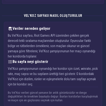
VEL'KOZ SAYFASI NASIL OLUŞTURULUR
Veriler nereden geliyor
Bu Vel'Koz sayfası, Riot Games API üzerinden çekilen gerçek
dereceli tekli sıralama maçlarından oluşturulur. Oyuncular farklı
bölge ve rütbelerden örneklenir, son maçları okunur ve güncel
yamaya göre filtrelenir, Vel'Koz şampiyonunun her maçı oynandığı
her koridorda toplanır.
Bu sayfa neyi gösterir
Vel'Koz şampiyonunun oynandığı her koridor için özet, winrate, pick
rate, maç sayısı ve bu sayıların ürettiği tieri gösterir. O koridordaki
Vel'Koz için dizilim, rünler ve eşleşmelerle dolu tam sayfayı açmak
için bir koridor seç.
Bu Vel'Koz verileri güncel yamanın bir anlık görüntüsüdür ve denge
değişiklikleri ile örneklem boyutuyla değişir. Bunları koridorları karşılaştırmak
ve maçın için en güçlüsünü seçmek için kullan.