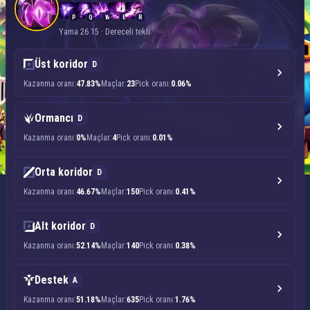
P
Q
W
E
R
Yama 26.15 · Dereceli tekli
Üst koridor
D
Kazanma oranı:
47.83%
Maçlar:
23
Pick oranı:
0.06%
Ormancı
D
Kazanma oranı:
0%
Maçlar:
4
Pick oranı:
0.01%
Orta koridor
D
Kazanma oranı:
46.67%
Maçlar:
150
Pick oranı:
0.41%
Alt koridor
D
Kazanma oranı:
52.14%
Maçlar:
140
Pick oranı:
0.38%
Destek
A
Kazanma oranı:
51.18%
Maçlar:
635
Pick oranı:
1.76%