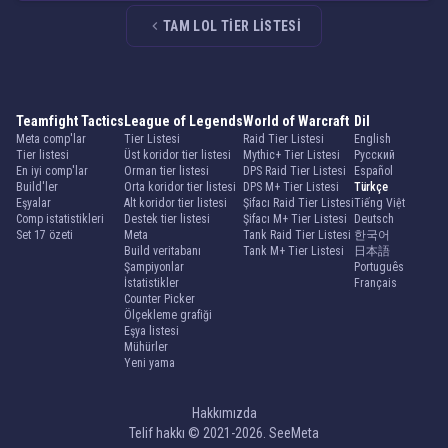
TAM LOL TIER LISTESI
Teamfight Tactics
League of Legends
World of Warcraft
Dil
Meta comp'lar
Tier Listesi
Raid Tier Listesi
English
Tier listesi
Üst koridor tier listesi
Mythic+ Tier Listesi
Русский
En iyi comp'lar
Orman tier listesi
DPS Raid Tier Listesi
Español
Build'ler
Orta koridor tier listesi
DPS M+ Tier Listesi
Türkçe
Eşyalar
Alt koridor tier listesi
Şifacı Raid Tier Listesi
Tiếng Việt
Comp istatistikleri
Destek tier listesi
Şifacı M+ Tier Listesi
Deutsch
Set 17 özeti
Meta
Tank Raid Tier Listesi
한국어
Build veritabanı
Tank M+ Tier Listesi
日本語
Şampiyonlar
Português
İstatistikler
Français
Counter Picker
Ölçekleme grafiği
Eşya listesi
Mühürler
Yeni yama
Hakkımızda
Telif hakkı © 2021-2026. SeeMeta