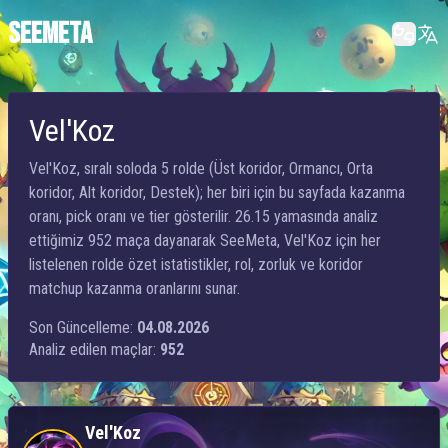
SEEMETA
Vel'Koz
Vel'Koz, sıralı soloda 5 rolde (Üst koridor, Ormancı, Orta
koridor, Alt koridor, Destek); her biri için bu sayfada kazanma
oranı, pick oranı ve tier gösterilir. 26.15 yamasında analiz
ettiğimiz 952 maça dayanarak SeeMeta, Vel'Koz için her
listelenen rolde özet istatistikler, rol, zorluk ve koridor
matchup kazanma oranlarını sunar.
Son Güncelleme:
04.08.2026
Analiz edilen maçlar:
952
Vel'Koz