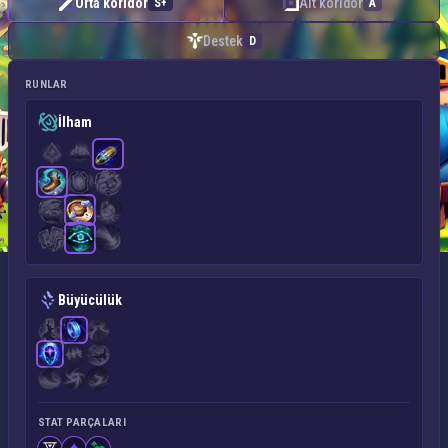
Orta koridor
Alt koridor
S+
A
Destek
D
RUNLAR
İlham
Büyücülük
STAT PARÇALARI