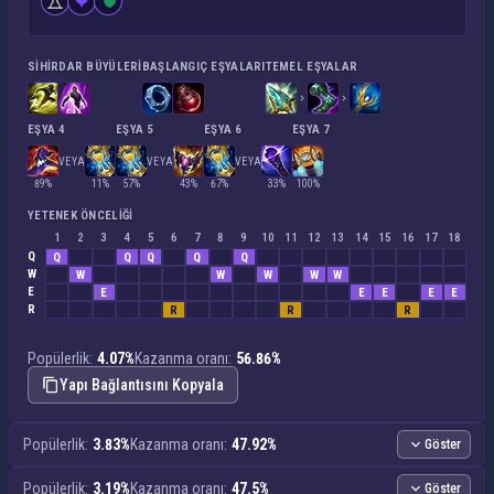
SIHIRDAR BÜYÜLERI
BAŞLANGIÇ EŞYALARI
TEMEL EŞYALAR
EŞYA 4
EŞYA 5
EŞYA 6
EŞYA 7
VEYA
VEYA
VEYA
89%
11%
57%
43%
67%
33%
100%
YETENEK ÖNCELIĞI
1
2
3
4
5
6
7
8
9
10
11
12
13
14
15
16
17
18
Q
Q
Q
Q
Q
Q
W
W
W
W
W
W
E
E
E
E
E
E
R
R
R
R
Popülerlik:
4.07%
Kazanma oranı:
56.86%
Yapı Bağlantısını Kopyala
Popülerlik:
3.83%
Kazanma oranı:
47.92%
Göster
Popülerlik:
3.19%
Kazanma oranı:
47.5%
Göster