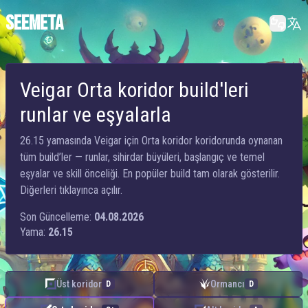
SEEMETA
Veigar Orta koridor build'leri
runlar ve eşyalarla
26.15 yamasında Veigar için Orta koridor koridorunda oynanan
tüm build’ler — runlar, sihirdar büyüleri, başlangıç ve temel
eşyalar ve skill önceliği. En popüler build tam olarak gösterilir.
Diğerleri tıklayınca açılır.
Son Güncelleme:
04.08.2026
Yama:
26.15
Üst koridor
Ormancı
D
D