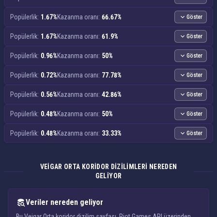
Popülerlik:
1.67%
Kazanma oranı:
66.67%
Göster
Popülerlik:
1.67%
Kazanma oranı:
61.9%
Göster
Popülerlik:
0.96%
Kazanma oranı:
50%
Göster
Popülerlik:
0.72%
Kazanma oranı:
77.78%
Göster
Popülerlik:
0.56%
Kazanma oranı:
42.86%
Göster
Popülerlik:
0.48%
Kazanma oranı:
50%
Göster
Popülerlik:
0.48%
Kazanma oranı:
33.33%
Göster
VEIGAR ORTA KORIDOR DIZILIMLERI NEREDEN
GELIYOR
Veriler nereden geliyor
Bu Veigar Orta koridor dizilim sayfası, Riot Games API üzerinden