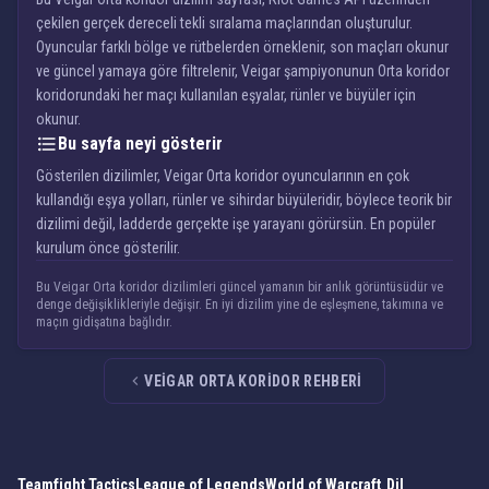
çekilen gerçek dereceli tekli sıralama maçlarından oluşturulur.
Oyuncular farklı bölge ve rütbelerden örneklenir, son maçları okunur
ve güncel yamaya göre filtrelenir, Veigar şampiyonunun Orta koridor
koridorundaki her maçı kullanılan eşyalar, rünler ve büyüler için
okunur.
Bu sayfa neyi gösterir
Gösterilen dizilimler, Veigar Orta koridor oyuncularının en çok
kullandığı eşya yolları, rünler ve sihirdar büyüleridir, böylece teorik bir
dizilimi değil, ladderde gerçekte işe yarayanı görürsün. En popüler
kurulum önce gösterilir.
Bu Veigar Orta koridor dizilimleri güncel yamanın bir anlık görüntüsüdür ve
denge değişiklikleriyle değişir. En iyi dizilim yine de eşleşmene, takımına ve
maçın gidişatına bağlıdır.
VEIGAR ORTA KORIDOR REHBERI
Teamfight Tactics
League of Legends
World of Warcraft
Dil