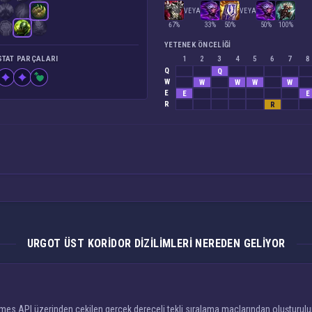
VEYA
VEYA
67%
33%
50%
50%
100%
YETENEK ÖNCELIĞI
STAT PARÇALARI
1
2
3
4
5
6
7
8
Q
Q
W
W
W
W
W
E
E
E
R
R
URGOT ÜST KORIDOR DIZILIMLERI NEREDEN GELIYOR
ames API üzerinden çekilen gerçek dereceli tekli sıralama maçlarından oluşturulur