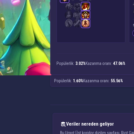
Popülerlik:
3.02%
Kazanma oranı:
47.06%
Popülerlik:
1.60%
Kazanma oranı:
55.56%
Veriler nereden geliyor
Bu Urgot Üst koridor dizilim sayfası, Riot G