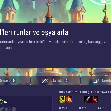
'leri runlar ve eşyalarla
dorunda oynanan tüm build’ler — runlar, sihirdar büyüleri, başlangıç ve te
ca açılır.
Ormancı
Orta koridor
Alt korid
D
D
SIHIRDAR BÜYÜLERI
BAŞLANGIÇ EŞYALAR
Azim
EŞYA 5
EŞYA 6
EŞYA 7