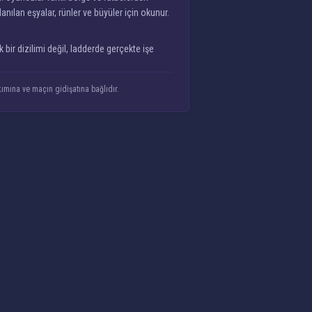
nılan eşyalar, rünler ve büyüler için okunur.
k bir dizilimi değil, ladderde gerçekte işe
kımına ve maçın gidişatına bağlıdır.