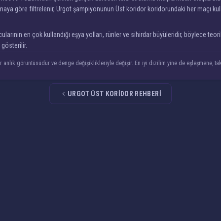
aya göre filtrelenir, Urgot şampiyonunun Üst koridor koridorundaki her maçı kulla
larının en çok kullandığı eşya yolları, rünler ve sihirdar büyüleridir, böylece teori
österilir.
 anlık görüntüsüdür ve denge değişiklikleriyle değişir. En iyi dizilim yine de eşleşmene, ta
URGOT ÜST KORIDOR REHBERI