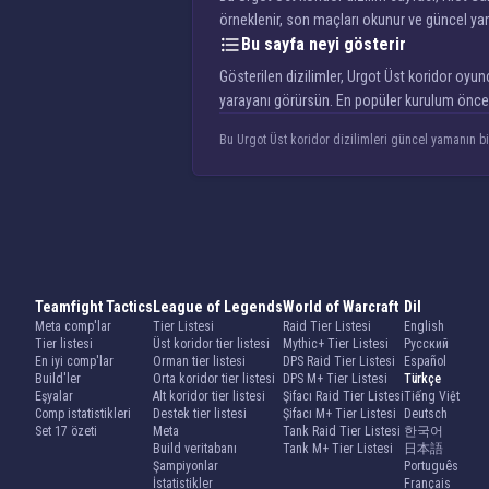
örneklenir, son maçları okunur ve güncel yam
Bu sayfa neyi gösterir
Gösterilen dizilimler, Urgot Üst koridor oyuncu
yarayanı görürsün. En popüler kurulum önce g
Bu Urgot Üst koridor dizilimleri güncel yamanın bir
Teamfight Tactics
League of Legends
World of Warcraft
Dil
Meta comp'lar
Tier Listesi
Raid Tier Listesi
English
Tier listesi
Üst koridor tier listesi
Mythic+ Tier Listesi
Русский
En iyi comp'lar
Orman tier listesi
DPS Raid Tier Listesi
Español
Build'ler
Orta koridor tier listesi
DPS M+ Tier Listesi
Türkçe
Eşyalar
Alt koridor tier listesi
Şifacı Raid Tier Listesi
Tiếng Việt
Comp istatistikleri
Destek tier listesi
Şifacı M+ Tier Listesi
Deutsch
Set 17 özeti
Meta
Tank Raid Tier Listesi
한국어
Build veritabanı
Tank M+ Tier Listesi
日本語
Şampiyonlar
Português
İstatistikler
Français