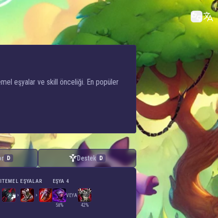
mel eşyalar ve skill önceliği. En popüler
or
Destek
D
D
I
TEMEL EŞYALAR
EŞYA 4
VEYA
58%
42%