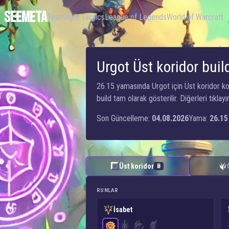
SEEMETA
Teamfight Tactics
League of Legends
World of Warcraft
Urgot Üst koridor build
26.15 yamasında Urgot için Üst koridor kori
build tam olarak gösterilir. Diğerleri tıklayın
Son Güncelleme:
04.08.2026
Yama:
26.15
Üst koridor
B
RUNLAR
İsabet