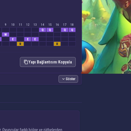
9
10
11
12
13
14
15
16
17
18
Q
Q
Q
Q
W
E
E
E
R
R
Yapı Bağlantısını Kopyala
Göster
. Oyuncular farklı bölge ve rütbelerden