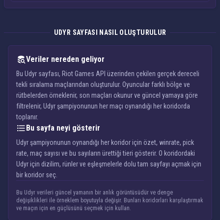
UDYR SAYFASI NASIL OLUŞTURULUR
Veriler nereden geliyor
Bu Udyr sayfası, Riot Games API üzerinden çekilen gerçek dereceli
tekli sıralama maçlarından oluşturulur. Oyuncular farklı bölge ve
rütbelerden örneklenir, son maçları okunur ve güncel yamaya göre
filtrelenir, Udyr şampiyonunun her maçı oynandığı her koridorda
toplanır.
Bu sayfa neyi gösterir
Udyr şampiyonunun oynandığı her koridor için özet, winrate, pick
rate, maç sayısı ve bu sayıların ürettiği tieri gösterir. O koridordaki
Udyr için dizilim, rünler ve eşleşmelerle dolu tam sayfayı açmak için
bir koridor seç.
Bu Udyr verileri güncel yamanın bir anlık görüntüsüdür ve denge
değişiklikleri ile örneklem boyutuyla değişir. Bunları koridorları karşılaştırmak
ve maçın için en güçlüsünü seçmek için kullan.