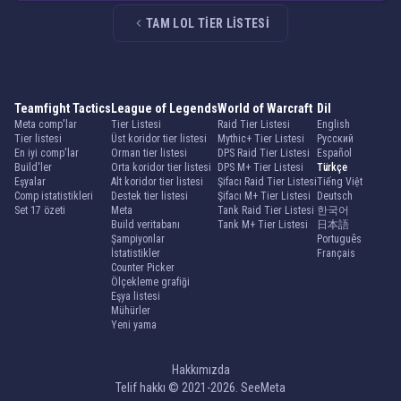
TAM LOL TIER LISTESI
Teamfight Tactics
League of Legends
World of Warcraft
Dil
Meta comp'lar
Tier Listesi
Raid Tier Listesi
English
Tier listesi
Üst koridor tier listesi
Mythic+ Tier Listesi
Русский
En iyi comp'lar
Orman tier listesi
DPS Raid Tier Listesi
Español
Build'ler
Orta koridor tier listesi
DPS M+ Tier Listesi
Türkçe
Eşyalar
Alt koridor tier listesi
Şifacı Raid Tier Listesi
Tiếng Việt
Comp istatistikleri
Destek tier listesi
Şifacı M+ Tier Listesi
Deutsch
Set 17 özeti
Meta
Tank Raid Tier Listesi
한국어
Build veritabanı
Tank M+ Tier Listesi
日本語
Şampiyonlar
Português
İstatistikler
Français
Counter Picker
Ölçekleme grafiği
Eşya listesi
Mühürler
Yeni yama
Hakkımızda
Telif hakkı © 2021-2026. SeeMeta