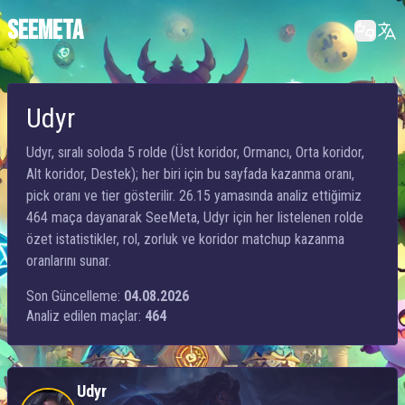
SEEMETA
Udyr
Udyr, sıralı soloda 5 rolde (Üst koridor, Ormancı, Orta koridor,
Alt koridor, Destek); her biri için bu sayfada kazanma oranı,
pick oranı ve tier gösterilir. 26.15 yamasında analiz ettiğimiz
464 maça dayanarak SeeMeta, Udyr için her listelenen rolde
özet istatistikler, rol, zorluk ve koridor matchup kazanma
oranlarını sunar.
Son Güncelleme:
04.08.2026
Analiz edilen maçlar:
464
Udyr