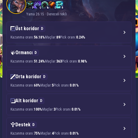
P
Q
W
E
R
Yama 26.15 · Dereceli tekli
Üst koridor
D
Kazanma oranı:
56.18%
Maçlar:
89
Pick oranı:
0.24%
Ormancı
D
Kazanma oranı:
51.24%
Maçlar:
363
Pick oranı:
0.98%
Orta koridor
D
Kazanma oranı:
60%
Maçlar:
5
Pick oranı:
0.01%
Alt koridor
D
Kazanma oranı:
100%
Maçlar:
3
Pick oranı:
0.01%
Destek
D
Kazanma oranı:
75%
Maçlar:
4
Pick oranı:
0.01%