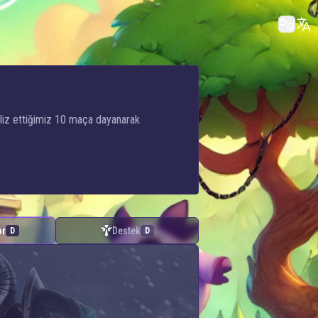
aliz ettiğimiz 10 maça dayanarak
or
Destek
D
D