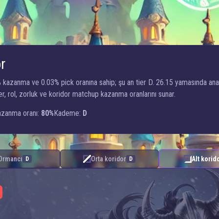
r
% kazanma ve 0.03% pick oranına sahip; şu an tier D. 26.15 yamasında an
r, rol, zorluk ve koridor matchup kazanma oranlarını sunar.
zanma oranı:
80%
Kademe:
D
Ormancı
Orta koridor
Alt korid
D
D