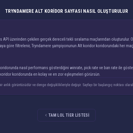
TRYNDAMERE ALT KORIDOR SAYFASI NASIL OLUŞTURULUR
 API üzerinden çekilen gerçek dereceli tekli sıralama maçlarından oluşturulur. O
ya göre filtrelenir, Tryndamere şampiyonunun Alt koridor koridorundaki her maçı b
dorunda nasıl performans gösterdiğini winrate, pick rate ve ban rate ile gösterir.
t koridor koridorunda en kolay ve en zor eşleşmeleri görürsün.
r anlık görüntüsüdür ve denge değişiklikleriyle değişir. Sayfayı bir başlangıç noktası olarak
TAM LOL TIER LISTESI