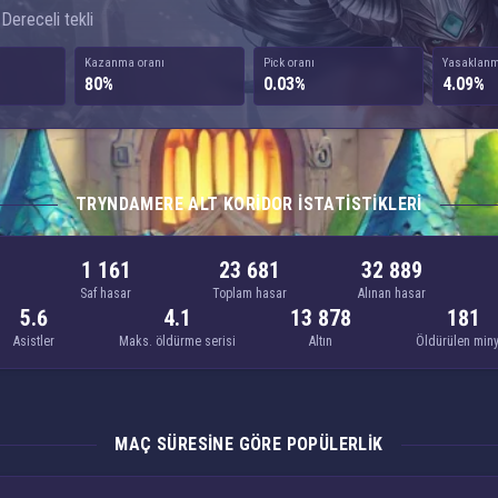
 Dereceli tekli
Kazanma oranı
Pick oranı
Yasaklanm
80%
0.03%
4.09%
TRYNDAMERE ALT KORIDOR ISTATISTIKLERI
1 161
23 681
32 889
Saf hasar
Toplam hasar
Alınan hasar
5.6
4.1
13 878
181
Asistler
Maks. öldürme serisi
Altın
Öldürülen min
MAÇ SÜRESINE GÖRE POPÜLERLIK