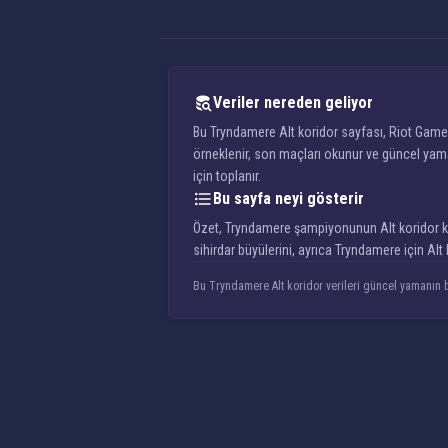
Veriler nereden geliyor
Bu Tryndamere Alt koridor sayfası, Riot Games
örneklenir, son maçları okunur ve güncel yama
için toplanır.
Bu sayfa neyi gösterir
Özet, Tryndamere şampiyonunun Alt koridor kori
sihirdar büyülerini, ayrıca Tryndamere için Al
Bu Tryndamere Alt koridor verileri güncel yamanın bi