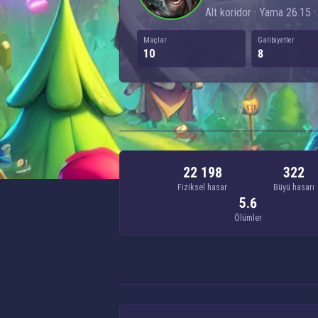
Alt koridor · Yama 26.15 ·
Maçlar
Galibiyetler
10
8
22 198
322
Fiziksel hasar
Büyü hasarı
5.6
Ölümler