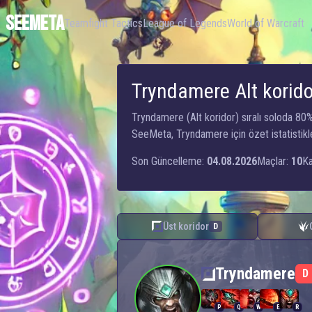
SEEMETA
Teamfight Tactics
League of Legends
World of Warcraft
Tryndamere Alt korido
Tryndamere (Alt koridor) sıralı soloda 80
SeeMeta, Tryndamere için özet istatistikle
Son Güncelleme:
04.08.2026
Maçlar:
10
Ka
Üst koridor
D
Tryndamere — Alt koridor
Tryndamere
D
P
Q
W
E
R