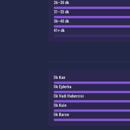
26–30 dk
31–35 dk
36–40 dk
41+ dk
İlk Kan
İlk Ejderha
İlk Vadi Habercisi
İlk Kule
İlk Baron