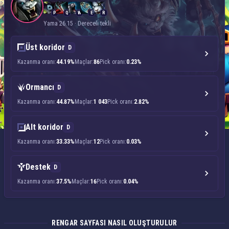
P
Q
W
E
R
Yama 26.15 · Dereceli tekli
Üst koridor
D
Kazanma oranı:
44.19%
Maçlar:
86
Pick oranı:
0.23%
Ormancı
D
Kazanma oranı:
44.87%
Maçlar:
1 043
Pick oranı:
2.82%
Alt koridor
D
Kazanma oranı:
33.33%
Maçlar:
12
Pick oranı:
0.03%
Destek
D
Kazanma oranı:
37.5%
Maçlar:
16
Pick oranı:
0.04%
RENGAR SAYFASI NASIL OLUŞTURULUR