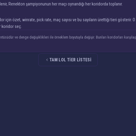
lenir, Renekton şampiyonunun her maçı oynandığı her koridorda toplanır.
çin özet, winrate, pick rate, maç sayısı ve bu sayıların ürettiği tieri gösterir. O 
 koridor seç.
ntüsüdür ve denge değişiklikleri ile örneklem boyutuyla değişir. Bunları koridorları karşıl
TAM LOL TIER LISTESI