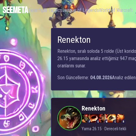
SEEMETA
Teamfight Tactics
League of Legends
World of Warcraft
Renekton
Renekton, sıralı soloda 5 rolde (Üst koridor
26.15 yamasında analiz ettiğimiz 947 maça
oranlarını sunar.
Son Güncelleme:
04.08.2026
Analiz edilen
Renekton
P
Q
W
E
R
Yama 26.15 · Dereceli tekli