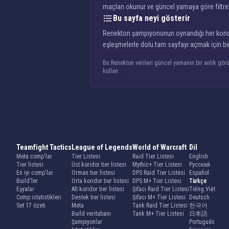
maçları okunur ve güncel yamaya göre filtre
Bu sayfa neyi gösterir
Renekton şampiyonunun oynandığı her koridor i
eşleşmelerle dolu tam sayfayı açmak için bir
Bu Renekton verileri güncel yamanın bir anlık görü
kullan.
Teamfight Tactics
League of Legends
World of Warcraft
Dil
Meta comp'lar
Tier Listesi
Raid Tier Listesi
English
Tier listesi
Üst koridor tier listesi
Mythic+ Tier Listesi
Русский
En iyi comp'lar
Orman tier listesi
DPS Raid Tier Listesi
Español
Build'ler
Orta koridor tier listesi
DPS M+ Tier Listesi
Türkçe
Eşyalar
Alt koridor tier listesi
Şifacı Raid Tier Listesi
Tiếng Việt
Comp istatistikleri
Destek tier listesi
Şifacı M+ Tier Listesi
Deutsch
Set 17 özeti
Meta
Tank Raid Tier Listesi
한국어
Build veritabanı
Tank M+ Tier Listesi
日本語
Şampiyonlar
Português