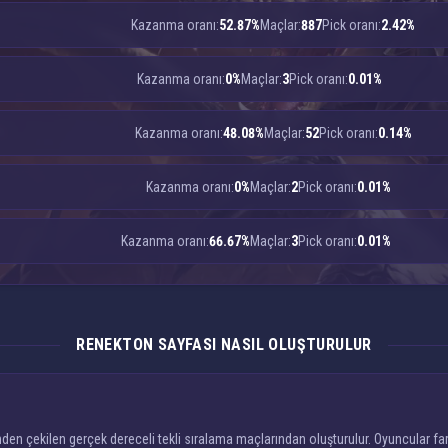
Kazanma oranı:
52.87%
Maçlar:
887
Pick oranı:
2.42%
Kazanma oranı:
0%
Maçlar:
3
Pick oranı:
0.01%
Kazanma oranı:
48.08%
Maçlar:
52
Pick oranı:
0.14%
Kazanma oranı:
0%
Maçlar:
2
Pick oranı:
0.01%
Kazanma oranı:
66.67%
Maçlar:
3
Pick oranı:
0.01%
RENEKTON SAYFASI NASIL OLUŞTURULUR
n çekilen gerçek dereceli tekli sıralama maçlarından oluşturulur. Oyuncular fark