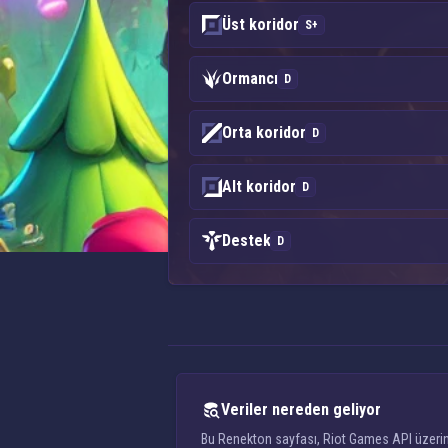
Üst koridor
S+
Ormancı
D
Orta koridor
D
Alt koridor
D
Destek
D
Veriler nereden geliyor
Bu Renekton sayfası, Riot Games API üzerinde