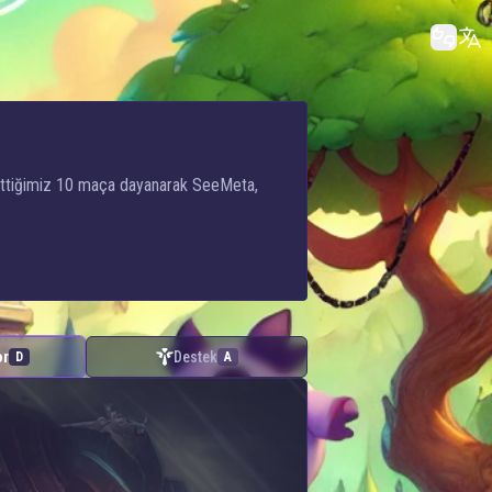
z ettiğimiz 10 maça dayanarak SeeMeta,
or
Destek
D
A