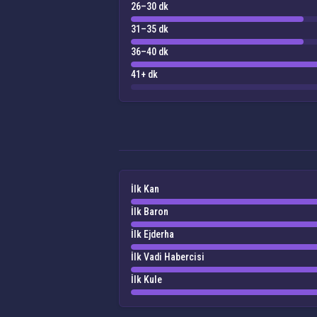
26–30 dk
31–35 dk
36–40 dk
41+ dk
İlk Kan
İlk Baron
İlk Ejderha
İlk Vadi Habercisi
İlk Kule