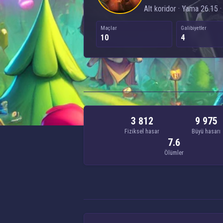
Alt koridor · Yama 26.15 ·
Maçlar
Galibiyetler
10
4
3 812
9 975
Fiziksel hasar
Büyü hasarı
7.6
Ölümler