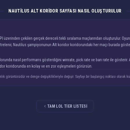
NAUTILUS ALT KORIDOR SAYFASI NASIL OLUŞTURULUR
I üzerinden çekilen gerçek dereceli tekli sıralama maçlarından oluşturulur. Oyunc
elenir, Nautilus şampiyonunun Alt koridor koridorundaki her maçı burada gösterilen
unda nasıl performans gösterdiğini winrate, pick rate ve ban rate ile gösterir. Al
oridor koridorunda en kolay ve en zor eşleşmeleri görürsün.
nlık görüntüsüdür ve denge değişiklikleriyle değişir. Sayfayı bir başlangıç noktası olarak kul
TAM LOL TIER LISTESI