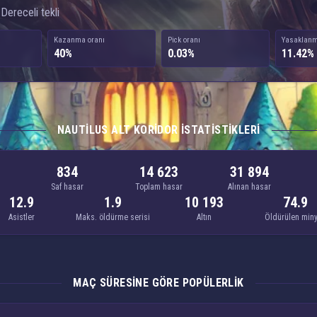
 Dereceli tekli
Kazanma oranı
Pick oranı
Yasaklanm
40%
0.03%
11.42%
NAUTILUS ALT KORIDOR ISTATISTIKLERI
834
14 623
31 894
Saf hasar
Toplam hasar
Alınan hasar
12.9
1.9
10 193
74.9
Asistler
Maks. öldürme serisi
Altın
Öldürülen min
MAÇ SÜRESINE GÖRE POPÜLERLIK