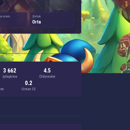
a oranı
Zorluk
Orta
3 662
4.5
İyileştirme
Öldürmeler
0.2
yon
Orman CS