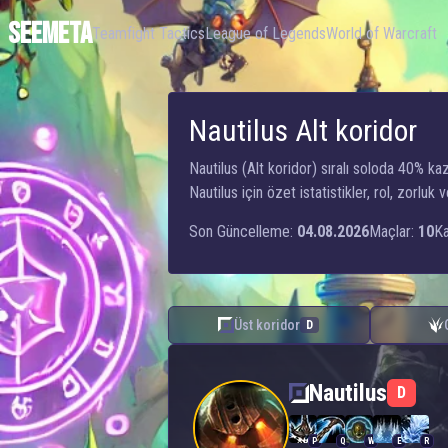
SEEMETA
Teamfight Tactics
League of Legends
World of Warcraft
Nautilus Alt koridor
Nautilus (Alt koridor) sıralı soloda 40% 
Nautilus için özet istatistikler, rol, zorlu
Son Güncelleme:
04.08.2026
Maçlar:
10
Ka
Üst koridor
D
Nautilus — Alt koridor
Nautilus
D
P
Q
W
E
R