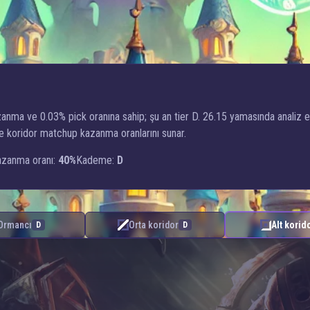
kazanma ve 0.03% pick oranına sahip; şu an tier D. 26.15 yamasında anali
k ve koridor matchup kazanma oranlarını sunar.
zanma oranı:
40%
Kademe:
D
Ormancı
Orta koridor
Alt korid
D
D