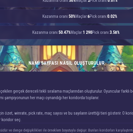
Kazanma oranı:
50%
Maçlar:
2
Pick oranı:
0.01%
Kazanma oranı:
50%
Maçlar:
6
Pick oranı:
0.02%
Kazanma oranı:
50.47%
Maçlar:
1 290
Pick oranı:
3.58%
NAMI SAYFASI NASIL OLUŞTURULUR
kilen gerçek dereceli tekli sıralama maçlarından oluşturulur. Oyuncular farklı b
ami şampiyonunun her maçı oynandığı her koridorda toplanır.
zet, winrate, pick rate, maç sayısı ve bu sayıların ürettiği tieri gösterir. O korid
 koridor seç.
üdür ve denge değişiklikleri ile örneklem boyutuyla değişir. Bunları koridorları karşılaşt