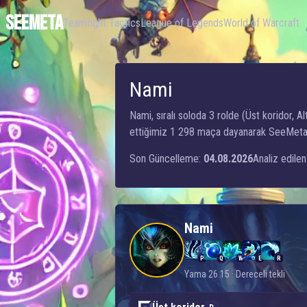
SEEMETA
Teamfight Tactics
League of Legends
World of Warcraft
Nami
Nami, sıralı soloda 3 rolde (Üst koridor, Al
ettiğimiz 1 298 maça dayanarak SeeMeta, Na
Son Güncelleme:
04.08.2026
Analiz edilen
Nami
P
Q
W
E
R
Yama 26.15 · Dereceli tekli