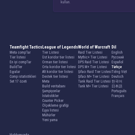
kullan.
Teamfight Tactics
League of Legends
World of Warcraft
Dil
Meta comp'lar
Tier Listesi
Raid Tier Listesi
English
Tier listesi
Üst koridor tier listesi
Mythic+ Tier Listesi
Русский
En iyi comp'lar
Orman tier listesi
DPS Raid Tier Listesi
Español
Build'ler
Orta koridor tier listesi
DPS M+ Tier Listesi
Türkçe
Eşyalar
Alt koridor tier listesi
Şifacı Raid Tier Listesi
Tiếng Việt
Comp istatistikleri
Destek tier listesi
Şifacı M+ Tier Listesi
Deutsch
Set 17 özeti
Meta
Tank Raid Tier Listesi
한국어
Build veritabanı
Tank M+ Tier Listesi
日本語
Şampiyonlar
Português
İstatistikler
Français
Counter Picker
Ölçekleme grafiği
Eşya listesi
Mühürler
Yeni yama