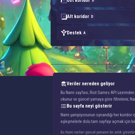
Üst koridor
D
Alt koridor
D
Destek
A
Veriler nereden geliyor
Bu Nami sayfası, Riot Games API üzerinden çe
okunur ve güncel yamaya göre filtrelenir, N
Bu sayfa neyi gösterir
Nami şampiyonunun oynandığı her koridor için ö
eşleşmelerle dolu tam sayfayı açmak için bir
Bu Nami verileri güncel yamanın bir anlık görüntüs