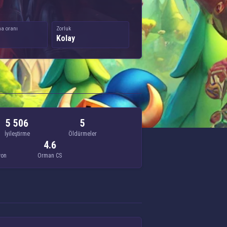
a oranı
Zorluk
Kolay
5 506
5
İyileştirme
Öldürmeler
4.6
yon
Orman CS