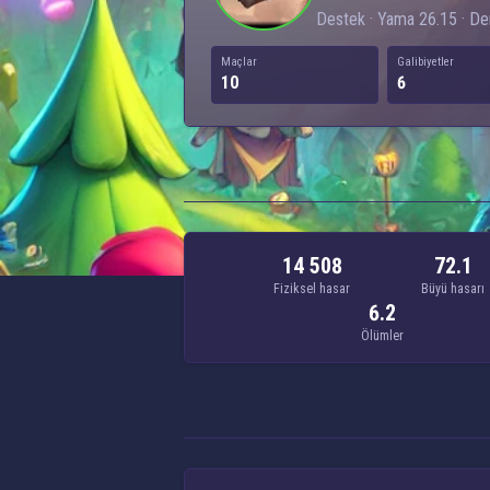
Destek · Yama 26.15 · Der
Maçlar
Galibiyetler
10
6
14 508
72.1
Fiziksel hasar
Büyü hasarı
6.2
Ölümler