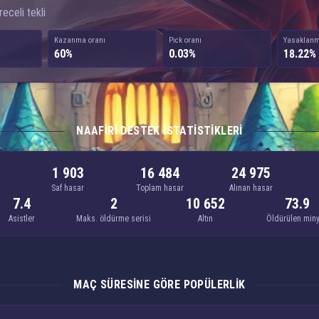
eceli tekli
Kazanma oranı
Pick oranı
Yasaklanm
60%
0.03%
18.22%
NAAFIRI DESTEK ISTATISTIKLERI
1 903
16 484
24 975
Saf hasar
Toplam hasar
Alınan hasar
7.4
2
10 652
73.9
Asistler
Maks. öldürme serisi
Altın
Öldürülen min
MAÇ SÜRESINE GÖRE POPÜLERLIK