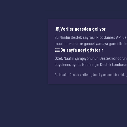
Veriler nereden geliyor
Bu Naafiri Destek sayfası, Riot Games API üze
maçları okunur ve güncel yamaya göre filtrelen
Bu sayfa neyi gösterir
Özet, Naafiri şampiyonunun Destek koridorunda n
büyülerini, ayrıca Naafiri için Destek koridor
Bu Naafiri Destek verileri güncel yamanın bir anlık g