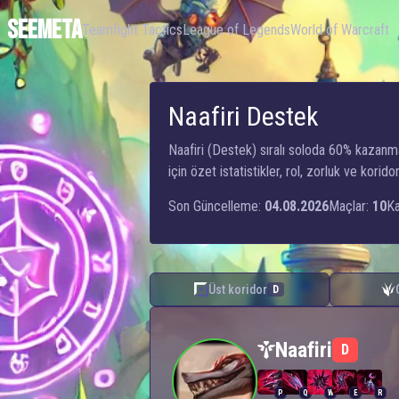
SEEMETA
Teamfight Tactics
League of Legends
World of Warcraft
Naafiri Destek
Naafiri (Destek) sıralı soloda 60% kazanm
için özet istatistikler, rol, zorluk ve kori
Son Güncelleme:
04.08.2026
Maçlar:
10
Ka
Üst koridor
D
Naafiri — Destek
Naafiri
D
P
Q
W
E
R