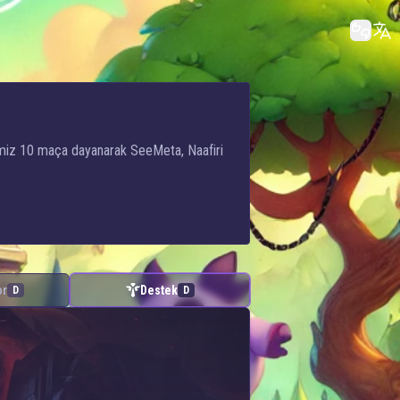
ğimiz 10 maça dayanarak SeeMeta, Naafiri
or
Destek
D
D