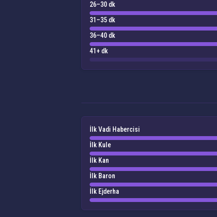
26–30 dk
31–35 dk
36–40 dk
41+ dk
İlk Vadi Habercisi
İlk Kule
İlk Kan
İlk Baron
İlk Ejderha