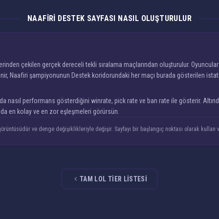
NAAFIRI DESTEK SAYFASI NASIL OLUŞTURULUR
rinden çekilen gerçek dereceli tekli sıralama maçlarından oluşturulur. Oyuncular 
ir, Naafiri şampiyonunun Destek koridorundaki her maçı burada gösterilen istatisti
asıl performans gösterdiğini winrate, pick rate ve ban rate ile gösterir. Altında 
unda en kolay ve en zor eşleşmeleri görürsün.
örüntüsüdür ve denge değişiklikleriyle değişir. Sayfayı bir başlangıç noktası olarak kullan v
TAM LOL TIER LISTESI