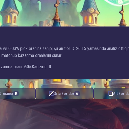
a ve 0.03% pick oranına sahip; şu an tier D. 26.15 yamasında analiz etti
dor matchup kazanma oranlarını sunar.
zanma oranı:
60%
Kademe:
D
Ormancı
Orta koridor
Alt korid
D
A