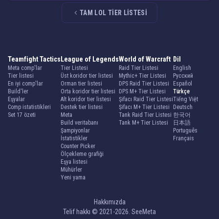
TAM LOL TIER LISTESI
Teamfight Tactics
League of Legends
World of Warcraft
Dil
Meta comp'lar
Tier Listesi
Raid Tier Listesi
English
Tier listesi
Üst koridor tier listesi
Mythic+ Tier Listesi
Русский
En iyi comp'lar
Orman tier listesi
DPS Raid Tier Listesi
Español
Build'ler
Orta koridor tier listesi
DPS M+ Tier Listesi
Türkçe
Eşyalar
Alt koridor tier listesi
Şifacı Raid Tier Listesi
Tiếng Việt
Comp istatistikleri
Destek tier listesi
Şifacı M+ Tier Listesi
Deutsch
Set 17 özeti
Meta
Tank Raid Tier Listesi
한국어
Build veritabanı
Tank M+ Tier Listesi
日本語
Şampiyonlar
Português
İstatistikler
Français
Counter Picker
Ölçekleme grafiği
Eşya listesi
Mühürler
Yeni yama
Hakkımızda
Telif hakkı © 2021-2026. SeeMeta