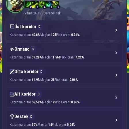
P
Q
W
E
R
Yama 26.15 · Dereceli tekli
Üst koridor
D
Kazanma oranı:
40.8%
Maçlar:
125
Pick oranı:
0.34%
Ormancı
S
Kazanma oranı:
51.28%
Maçlar:
1 560
Pick oranı:
4.22%
Orta koridor
D
Kazanma oranı:
61.9%
Maçlar:
21
Pick oranı:
0.06%
Alt koridor
D
Kazanma oranı:
56.52%
Maçlar:
23
Pick oranı:
0.06%
Destek
D
Kazanma oranı:
50%
Maçlar:
14
Pick oranı:
0.04%