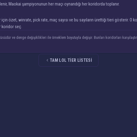
lenir, Maokai şampiyonunun her maçı oynandığı her koridorda toplanır.
 özet, winrate, pick rate, maç sayısı ve bu sayıların ürettiği tieri gösterir. O ko
 koridor seç.
üsüdür ve denge değişiklikleri ile örneklem boyutuyla değişir. Bunları koridorları karşıla
TAM LOL TIER LISTESI