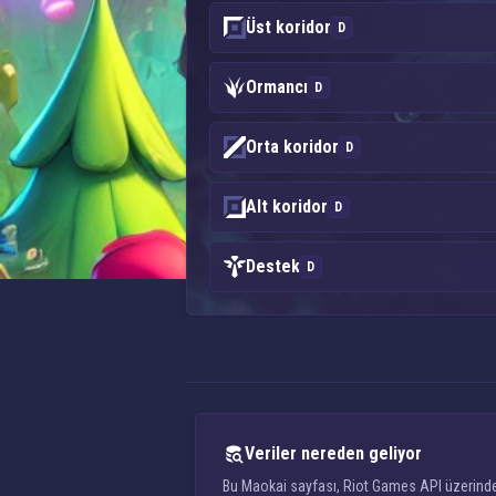
Üst koridor
D
Ormancı
D
Orta koridor
D
Alt koridor
D
Destek
D
Veriler nereden geliyor
Bu Maokai sayfası, Riot Games API üzerinden 