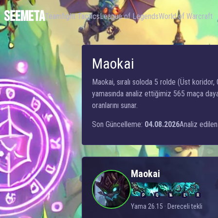
SEEMETA
Teamfight Tactics
League of Legends
World of Warcraft
Maokai
Maokai, sıralı soloda 5 rolde (Üst koridor, 
yamasında analiz ettiğimiz 565 maça dayan
oranlarını sunar.
Son Güncelleme:
04.08.2026
Analiz edilen
Maokai
P
Q
W
E
R
Yama 26.15 · Dereceli tekli