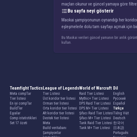
maçları okunur ve güncel yamaya göre filtre
Bu sayfa neyi gösterir
Maokai şampiyonunun oynandığı her koridor için
eşleşmelerle dolu tam sayfayı açmak için bir
Bu Maokai verileri güncel yamanın bir anlık görünt
kullan.
Teamfight Tactics
League of Legends
World of Warcraft
Dil
Meta comp'lar
Tier Listesi
Raid Tier Listesi
English
Tier listesi
Üst koridor tier listesi
Mythic+ Tier Listesi
Русский
En iyi comp'lar
Orman tier listesi
DPS Raid Tier Listesi
Español
Build'ler
Orta koridor tier listesi
DPS M+ Tier Listesi
Türkçe
Eşyalar
Alt koridor tier listesi
Şifacı Raid Tier Listesi
Tiếng Việt
Comp istatistikleri
Destek tier listesi
Şifacı M+ Tier Listesi
Deutsch
Set 17 özeti
Meta
Tank Raid Tier Listesi
한국어
Build veritabanı
Tank M+ Tier Listesi
日本語
Şampiyonlar
Português