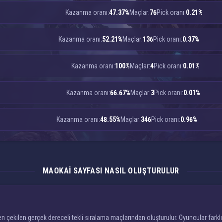
Kazanma oranı:
47.37%
Maçlar:
76
Pick oranı:
0.21%
Kazanma oranı:
52.21%
Maçlar:
136
Pick oranı:
0.37%
Kazanma oranı:
100%
Maçlar:
4
Pick oranı:
0.01%
Kazanma oranı:
66.67%
Maçlar:
3
Pick oranı:
0.01%
Kazanma oranı:
48.55%
Maçlar:
346
Pick oranı:
0.96%
MAOKAI SAYFASI NASIL OLUŞTURULUR
çekilen gerçek dereceli tekli sıralama maçlarından oluşturulur. Oyuncular farklı