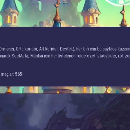
Ormancı, Orta koridor, Alt koridor, Destek); her biri için bu sayfada kazanm
arak SeeMeta, Maokai için her listelenen rolde özet istatistikler, rol, 
 maçlar:
565