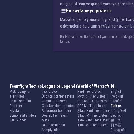
maçları okunur ve güncel yamaya göre filtre
Bu sayfa neyi gösterir
Malzahar şampiyonunun oynandığı her koridor iç
eşleşmelerle dolu tam sayfayı açmak için bir
Bu Malzahar verileri güncel yamanın bir anlık görü
kullan.
Teamfight Tactics
League of Legends
World of Warcraft
Dil
Meta comp'lar
Tier Listesi
Raid Tier Listesi
English
Tier listesi
Üst koridor tier listesi
Mythic+ Tier Listesi
Русский
En iyi comp'lar
Orman tier listesi
DPS Raid Tier Listesi
Español
Build'ler
Orta koridor tier listesi
DPS M+ Tier Listesi
Türkçe
Eşyalar
Alt koridor tier listesi
Şifacı Raid Tier Listesi
Tiếng Việt
Comp istatistikleri
Destek tier listesi
Şifacı M+ Tier Listesi
Deutsch
Set 17 özeti
Meta
Tank Raid Tier Listesi
한국어
Build veritabanı
Tank M+ Tier Listesi
日本語
Şampiyonlar
Português