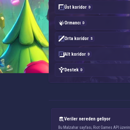
Üst koridor
D
Ormancı
D
Orta koridor
S
Alt koridor
D
Destek
D
Veriler nereden geliyor
Bu Malzahar sayfası, Riot Games API üzerinde