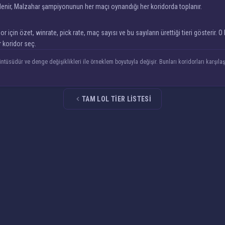
lenir, Malzahar şampiyonunun her maçı oynandığı her koridorda toplanır.
in özet, winrate, pick rate, maç sayısı ve bu sayıların ürettiği tieri gösterir. O 
 koridor seç.
ntüsüdür ve denge değişiklikleri ile örneklem boyutuyla değişir. Bunları koridorları karşı
TAM LOL TIER LISTESI