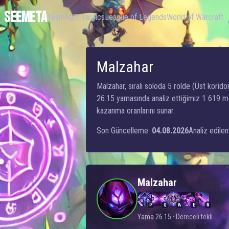
SEEMETA
Teamfight Tactics
League of Legends
World of Warcraft
Malzahar
Malzahar, sıralı soloda 5 rolde (Üst koridor
26.15 yamasında analiz ettiğimiz 1 619 ma
kazanma oranlarını sunar.
Son Güncelleme:
04.08.2026
Analiz edilen
Malzahar
P
Q
W
E
R
Yama 26.15 · Dereceli tekli