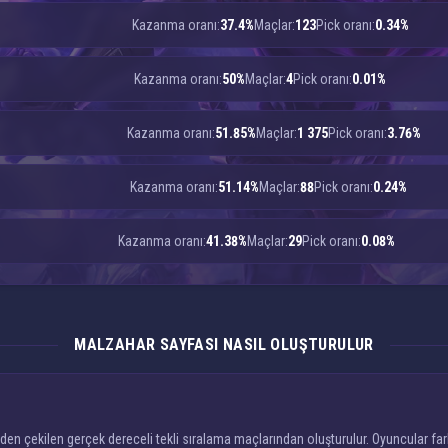
Kazanma oranı:
37.4%
Maçlar:
123
Pick oranı:
0.34%
Kazanma oranı:
50%
Maçlar:
4
Pick oranı:
0.01%
Kazanma oranı:
51.85%
Maçlar:
1 375
Pick oranı:
3.76%
Kazanma oranı:
51.14%
Maçlar:
88
Pick oranı:
0.24%
Kazanma oranı:
41.38%
Maçlar:
29
Pick oranı:
0.08%
MALZAHAR SAYFASI NASIL OLUŞTURULUR
n çekilen gerçek dereceli tekli sıralama maçlarından oluşturulur. Oyuncular fark