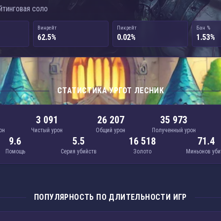
ейтинговая соло
Винрейт
Пикрейт
Бан %
62.5%
0.02%
1.53%
СТАТИСТИКА УРГОТ ЛЕСНИК
3 091
26 207
35 973
он
Чистый урон
Общий урон
Полученный урон
9.6
5.5
16 518
71.4
Помощь
Серия убийств
Золото
Миньонов уби
ПОПУЛЯРНОСТЬ ПО ДЛИТЕЛЬНОСТИ ИГР