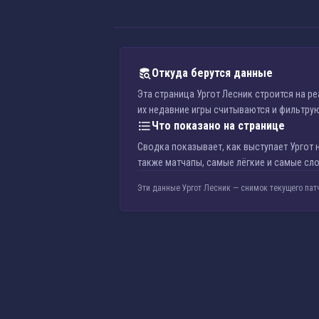
Откуда берутся данные
Эта страница Ургот Лесник строится на р
их недавние игры считываются и фильтруют
Что показано на странице
Сводка показывает, как выступает Ургот на
также матчапы, самые лёгкие и самые сло
Эти данные Ургот Лесник — снимок текущего пат