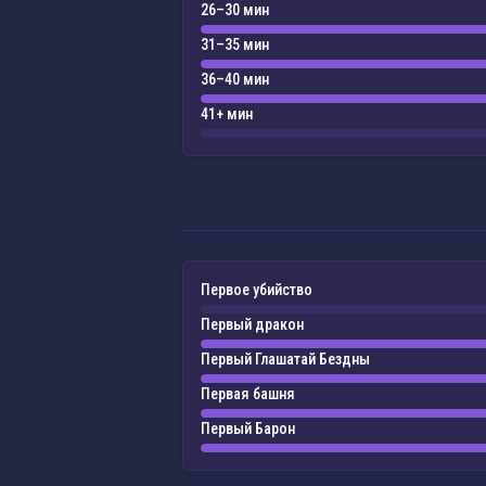
26–30 мин
31–35 мин
36–40 мин
41+ мин
Первое убийство
Первый дракон
Первый Глашатай Бездны
Первая башня
Первый Барон