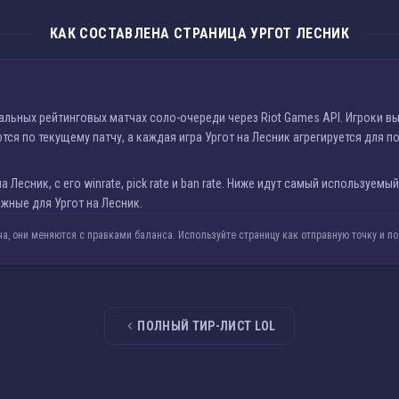
КАК СОСТАВЛЕНА СТРАНИЦА УРГОТ ЛЕСНИК
еальных рейтинговых матчах соло-очереди через Riot Games API. Игроки в
ся по текущему патчу, а каждая игра Ургот на Лесник агрегируется для по
 Лесник, с его winrate, pick rate и ban rate. Ниже идут самый используемы
жные для Ургот на Лесник.
ча, они меняются с правками баланса. Используйте страницу как отправную точку и п
ПОЛНЫЙ ТИР-ЛИСТ LOL