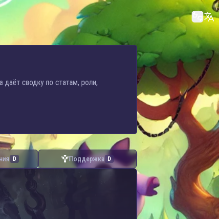
a даёт сводку по статам, роли,
ния
Поддержка
D
D