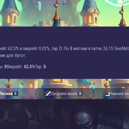
ейт 62.5% и пикрейт 0.02%, тир D. По 8 матчам в патче 26.15 SeeMet
ии для Ургот.
ы:
8
Винрейт:
62.5%
Тир:
D
Лесник
Средняя линия
Нижняя ли
D
D