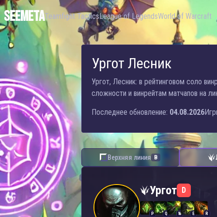
SEEMETA
Teamfight Tactics
League of Legends
World of Warcraft
Ургот Лесник
Ургот, Лесник: в рейтинговом соло винр
сложности и винрейтам матчапов на лин
Последнее обновление:
04.08.2026
Игр
Верхняя линия
B
Ургот — Лесник
Ургот
D
P
Q
W
E
R