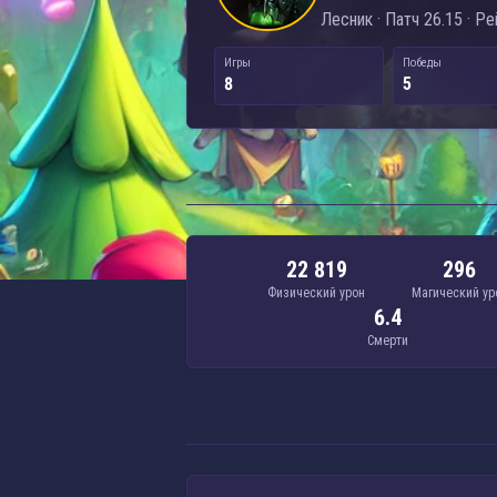
Лесник · Патч 26.15 · Р
Игры
Победы
8
5
22 819
296
Физический урон
Магический ур
6.4
Смерти