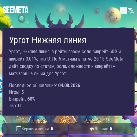
SEEMETA
Ургот Нижняя линия
Ургот, Нижняя линия: в рейтинговом соло винрейт 60% и
пикрейт 0.01%, тир D. По 5 матчам в патче 26.15 SeeMeta
даёт сводку по статам, роли, сложности и винрейтам
матчапов на линии для Ургот.
Последнее обновление:
04.08.2026
Игры:
5
Винрейт:
60%
Тир:
D
Верхняя линия
Лесник
B
D