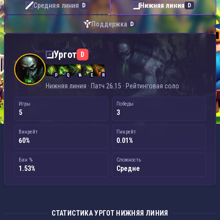
Средняя линия
Нижняя линия
D
D
Поддержка
D
Ургот — Нижняя линия
Ургот
D
P
Q
W
E
R
Нижняя линия · Патч 26.15 · Рейтинговая соло
Игры
Победы
5
3
Винрейт
Пикрейт
60%
0.01%
Бан %
Сложность
1.53%
Средне
СТАТИСТИКА УРГОТ НИЖНЯЯ ЛИНИЯ