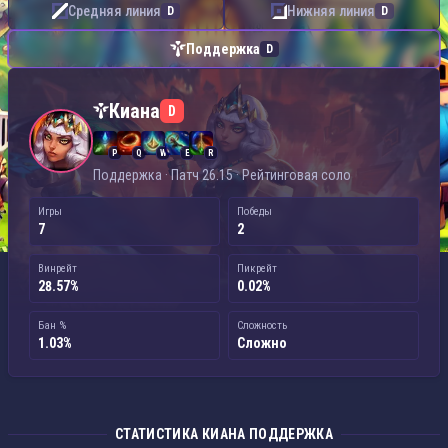
Средняя линия
Нижняя линия
D
D
Поддержка
D
Киана — Поддержка
Киана
D
P
Q
W
E
R
Поддержка · Патч 26.15 · Рейтинговая соло
Игры
Победы
7
2
Винрейт
Пикрейт
28.57%
0.02%
Бан %
Сложность
1.03%
Сложно
СТАТИСТИКА КИАНА ПОДДЕРЖКА