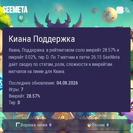
SEEMETA
Киана Поддержка
Киана, Поддержка: в рейтинговом соло винрейт 28.57% и
пикрейт 0.02%, тир D. По 7 матчам в патче 26.15 SeeMeta
даёт сводку по статам, роли, сложности и винрейтам
матчапов на линии для Киана.
Последнее обновление:
04.08.2026
Игры:
7
Винрейт:
28.57%
Тир:
D
Верхняя линия
Лесник
D
D