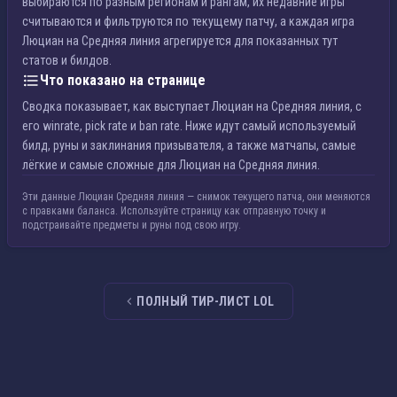
выбираются по разным регионам и рангам, их недавние игры
считываются и фильтруются по текущему патчу, а каждая игра
Люциан на Средняя линия агрегируется для показанных тут
статов и билдов.
Что показано на странице
Сводка показывает, как выступает Люциан на Средняя линия, с
его winrate, pick rate и ban rate. Ниже идут самый используемый
билд, руны и заклинания призывателя, а также матчапы, самые
лёгкие и самые сложные для Люциан на Средняя линия.
Эти данные Люциан Средняя линия — снимок текущего патча, они меняются
с правками баланса. Используйте страницу как отправную точку и
подстраивайте предметы и руны под свою игру.
ПОЛНЫЙ ТИР-ЛИСТ LOL