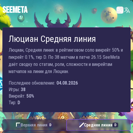
SEEMETA
Люциан Средняя линия
Люциан, Средняя линия: в рейтинговом соло винрейт 50% и
пикрейт 0.1%, тир D. По 38 матчам в патче 26.15 SeeMeta
даёт сводку по статам, роли, сложности и винрейтам
матчапов на линии для Люциан.
Последнее обновление:
04.08.2026
Игры:
38
Винрейт:
50%
Тир:
D
Верхняя линия
Средняя линия
D
D