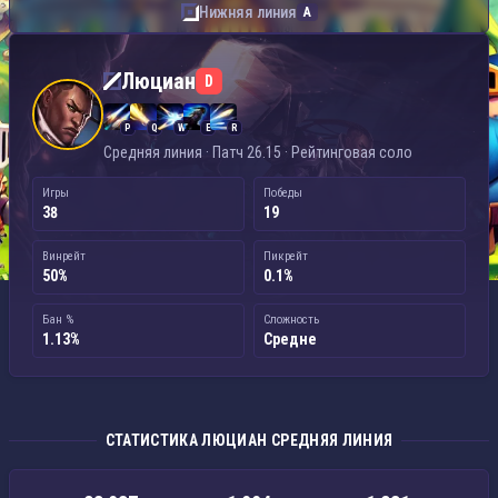
Нижняя линия
A
Люциан — Средняя линия
Люциан
D
P
Q
W
E
R
Средняя линия · Патч 26.15 · Рейтинговая соло
Игры
Победы
38
19
Винрейт
Пикрейт
50%
0.1%
Бан %
Сложность
1.13%
Средне
СТАТИСТИКА ЛЮЦИАН СРЕДНЯЯ ЛИНИЯ